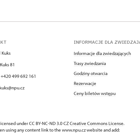
AKT
INFORMACJE DLA ZWIEDZAJ
l Kuks
Informacje dla zwiedzających
Trasy zwiedzania
Kuks 81
Godziny otwarcia
: +420 499 692 161
Rezerwacje
 kuks@npu.cz
Ceny biletów wstępu
s licensed under CC BY-NC-ND 3.0 CZ
Creative Commons License
.
en using any content link to the www.npu.cz website and add: