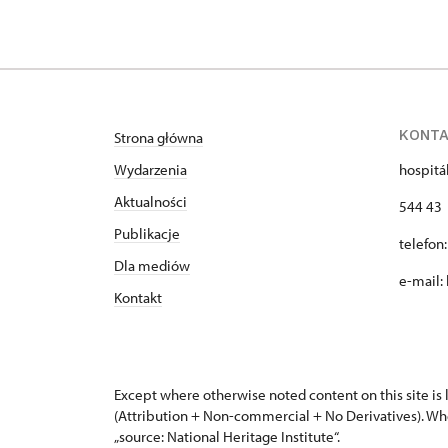
KONT
Strona główna
Wydarzenia
hospitá
Aktualności
544 43 
Publikacje
telefon
Dla mediów
e-mail:
Kontakt
Except where otherwise noted content on this site i
(Attribution + Non-commercial + No Derivatives). Wh
„source: National Heritage Institute“.