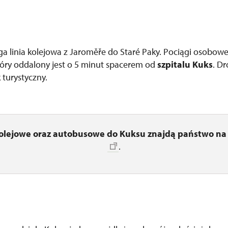
ga linia kolejowa z Jaroměře do Staré Paky. Pociągi osobowe
tóry oddalony jest o 5 minut spacerem od
szpitalu Kuks
. D
 turystyczny.
kolejowe oraz autobusowe do Kuksu znajdą państwo na 
.