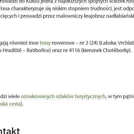
rowadzi do Kuksu jedna z najdłuższych spójnych ścieżek r
Trasa charakteryzuje się niskim stopniem trudności, jest od
cięcych i prowadzi przez malowniczy krajobraz nadłabiański 
gają również inne
trasy
rowerowe – nr 2 (24) (Łabska: Vrchlabí
 Hradiště – Ratibořice) oraz nr 4116 (kierunek Chotěborky).
dzi wiele
oznakowanych szlaków turystycznych
, w tym pątn
ská cesta
).
ntakt