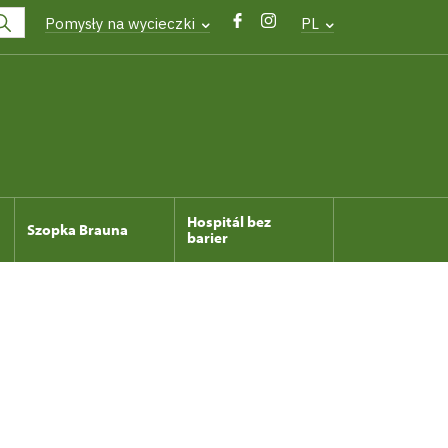
Pomysły na wycieczki
PL
Hospitál bez
Szopka Brauna
barier