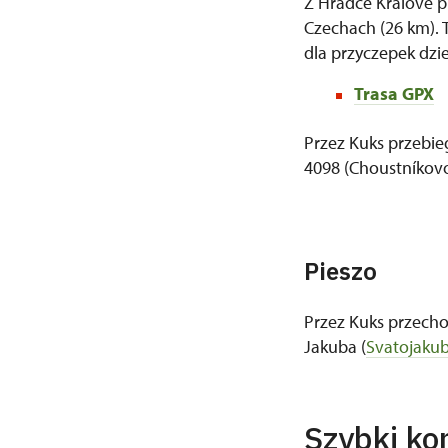
Z Hradce Králové p
Czechach (26 km). 
dla przyczepek dzie
Trasa GPX
Przez Kuks przebie
4098 (Choustníkovo
Pieszo
Przez Kuks przecho
Jakuba (
Svatojakub
Szybki ko