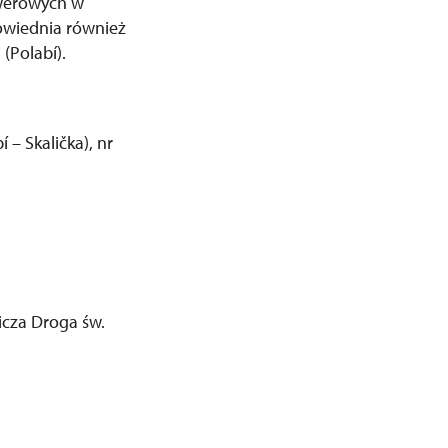
owerowych w
powiednia również
(Polabí).
 – Skalička), nr
icza Droga św.