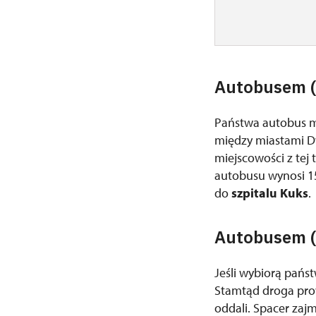
Autobusem (
Państwa autobus mo
między miastami Dv
miejscowości z tej 
autobusu wynosi 15
do
szpitalu Kuks
.
Autobusem (l
Jeśli wybiorą pańs
Stamtąd droga pro
oddali. Spacer zaj