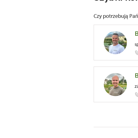
Czy potrzebują Pa
B
s
B
81/, Kuks
z
81/, Kuks