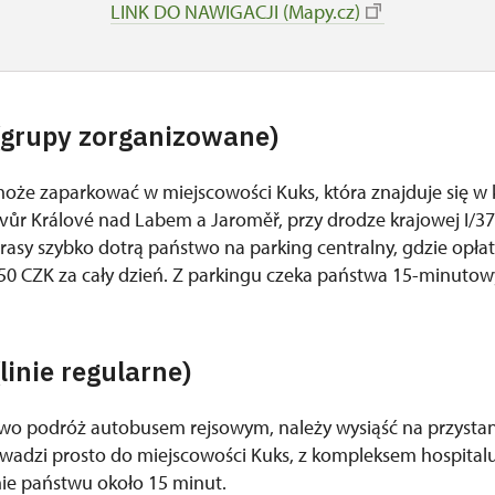
LINK DO NAWIGACJI (Mapy.cz)
grupy zorganizowane)
że zaparkować w miejscowości Kuks, która znajduje się w 
ůr Králové nad Labem a Jaroměř, przy drodze krajowej I/37
trasy szybko dotrą państwo na parking centralny, gdzie opła
0 CZK za cały dzień. Z parkingu czeka państwa 15-minutowy
inie regularne)
two podróż autobusem rejsowym, należy wysiąść na przystanku
wadzi prosto do miejscowości Kuks, z kompleksem hospita
mie państwu około 15 minut.