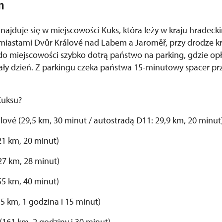
m
znajduje się w miejscowości Kuks, która leży w kraju hrade
miastami Dvůr Králové nad Labem a Jaroměř, przy drodze kr
sy do miejscowości szybko dotrą państwo na parking, gdzie o
ały dzień. Z parkingu czeka państwa 15-minutowy spacer pr
Kuksu?
lové (29,5 km, 30 minut / autostradą D11: 29,9 km, 20 minut
21 km, 20 minut)
27 km, 28 minut)
55 km, 40 minut)
,5 km, 1 godzina i 15 minut)
(161 km, 2 godziny i 30 minut)