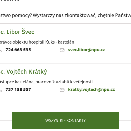
ństwo pomocy? Wystarczy nas zkontaktować, chętnie Pańs
c. Libor Švec
právce objektu hospitál Kuks - kastelán
724 663 535
svec.libor@npu.cz
c. Vojtěch Krátký
 81 54443
ástupce kastelána, pracovník vztahů k veřejnosti
737 188 557
kratky.vojtech@npu.cz
 81 54443
WSZYSTKIE KONTAKTY