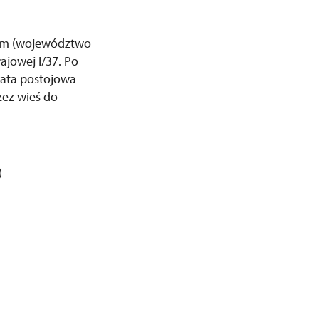
ckim (województwo
ajowej I/37. Po
płata postojowa
zez wieś do
)