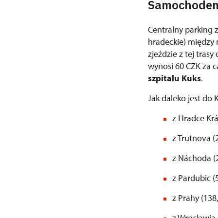
Samochode
Centralny parking 
hradeckie) między 
zjeździe z tej tra
wynosi 60 CZK za c
szpitalu Kuks
.
Jak daleko jest do 
z Hradce Krá
z Trutnova (
z Náchoda (
z Pardubic (
z Prahy (138
z Wrocławia 