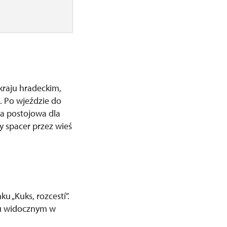
kraju hradeckim,
. Po wjeździe do
ta postojowa dla
 spacer przez wieś
 „Kuks, rozcestí”.
lu widocznym w