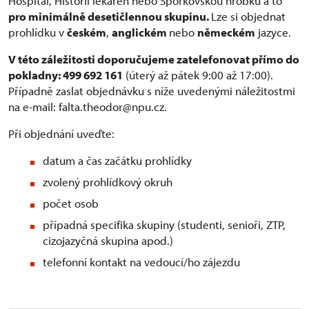
Hospitál, Historii lékáren nebo Šporkovskou hrobku a to
pro minimálně desetičlennou skupinu.
Lze si objednat
prohlídku v
českém
,
anglickém
nebo
německém
jazyce.
V této záležitosti doporučujeme zatelefonovat přímo do
pokladny: 499 692 161
(úterý až pátek 9:00 až 17:00).
Případně zaslat objednávku s níže uvedenými náležitostmi
na e-mail: falta.theodor@npu.cz.
Při objednání uveďte:
datum a čas začátku prohlídky
zvolený prohlídkový okruh
počet osob
případná specifika skupiny (studenti, senioři, ZTP,
cizojazyčná skupina apod.)
telefonní kontakt na vedoucí/ho zájezdu