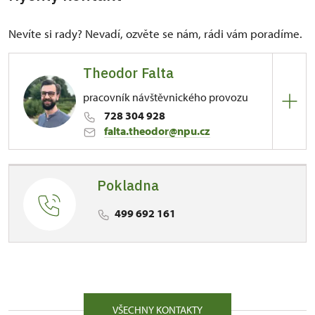
Nevíte si rady? Nevadí, ozvěte se nám, rádi vám poradíme.
Theodor Falta
pracovník návštěvnického provozu
728 304 928
falta.theodor@npu.cz
ÚPS na Sychrově
Pokladna
81/, Kuks 81 54443
Kontaktujte v případě otázek týkajících se
499 692 161
návštěvnického provozu. Rezervace prohlídek,
koupě online prohlídek nebo také pokud máte
zájem o práci sezónního průvodce/průvodkyně.
VŠECHNY KONTAKTY