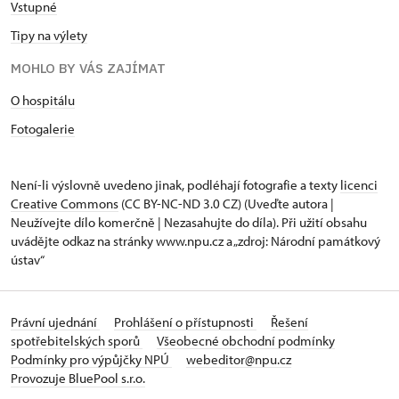
Vstupné
Tipy na výlety
MOHLO BY VÁS ZAJÍMAT
O hospitálu
Fotogalerie
Není-li výslovně uvedeno jinak, podléhají fotografie a texty
licenci
Creative Commons
(CC BY-NC-ND 3.0 CZ) (Uveďte autora |
Neužívejte dílo komerčně | Nezasahujte do díla). Při užití obsahu
uvádějte odkaz na stránky www.npu.cz a „zdroj: Národní památkový
ústav“
Právní ujednání
Prohlášení o přístupnosti
Řešení
spotřebitelských sporů
Všeobecné obchodní podmínky
Podmínky pro výpůjčky NPÚ
webeditor@npu.cz
Provozuje BluePool s.r.o.