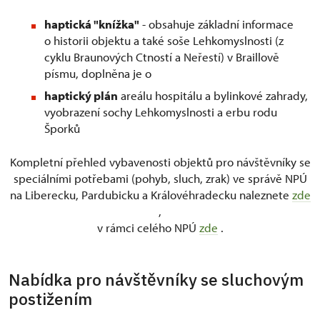
haptická "knížka"
- obsahuje základní informace
o historii objektu a také soše Lehkomyslnosti (z
cyklu Braunových Ctností a Neřestí) v Braillově
písmu, doplněna je o
haptický plán
areálu hospitálu a bylinkové zahrady,
vyobrazení sochy Lehkomyslnosti a erbu rodu
Šporků
Kompletní přehled vybavenosti objektů pro návštěvníky se
speciálními potřebami (pohyb, sluch, zrak) ve správě NPÚ
na Liberecku, Pardubicku a Královéhradecku naleznete
zde
,
v rámci celého NPÚ
zde
.
Nabídka pro návštěvníky se sluchovým
postižením