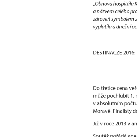
„
Obnova hospitálu K
a názvem celého proj
zároveň symbolem z
vyplatila a dnešní 
DESTINACZE 2016:
Do třetice cena veř
může pochlubit 1. 
v absolutním počtu 
Moravě. Finalisty 
Již v roce 2013 v a
Soutěž pořádá age