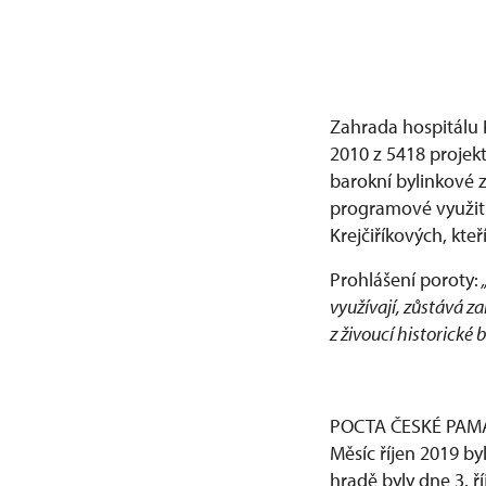
Zahrada hospitálu 
2010 z 5418 projekt
barokní bylinkové 
programové využití
Krejčiříkových, kte
Prohlášení poroty:
využívají, zůstává 
z živoucí historické 
POCTA ČESKÉ PAM
Měsíc říjen 2019 
hradě byly dne 3. ř