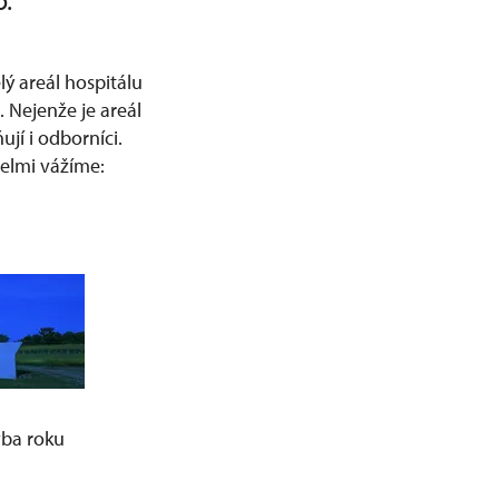
o.
lý areál hospitálu
). Nejenže je areál
jí i odborníci.
velmi vážíme:
vba roku