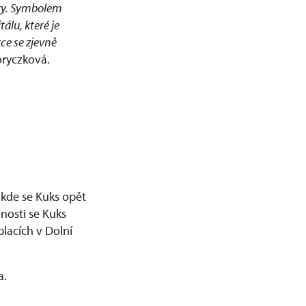
tky. Symbolem
álu, které je
e se zjevně
oryczková.
 kde se Kuks opět
nosti se Kuks
blacích v Dolní
a.