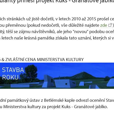
arity přinesl projekt Kuks - Granátové jablk
šich stránkách už jistě dočetli, v letech 2010 až 2015 prošel ce
ou přeměnou (pokud nedočetli, vše důležité najdete
zde
itý, těší se zájmu návštěvníků, ale jeho "novou" podobu oceňu
 letech naše krásná památka získala tato uznání, kterých si 
 & ZVLÁŠTNÍ CENA MINISTERSTVA KULTURY
rodní památkový ústav z Betlémské kaple odvezl ocenění Sta
u Ministerstva kultury za projekt Kuks - Granátové jablko.