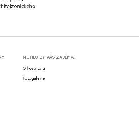
chitektonického
KY
MOHLO BY VÁS ZAJÍMAT
O hospitálu
Fotogalerie