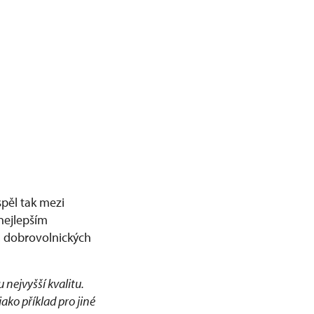
spěl tak mezi
nejlepším
, dobrovolnických
nejvyšší kvalitu.
ako příklad pro jiné