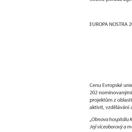
EUROPA NOSTRA 2
Cenu Evropské unie 
202 nominovanými p
projektům z oblas
aktivit, vzdělávání
„
Obnova hospitálu Ku
Její víceoborový a m