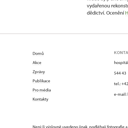
vydařenou rekonstr
dědictví. Ocenění
H
KONT
Domů
Akce
hospitá
Zprávy
544 43 
Publikace
tel.: +
Pro média
e-mail:
Kontakty
Není-li výslovně uvedeno jinak, podléhají fotografie a