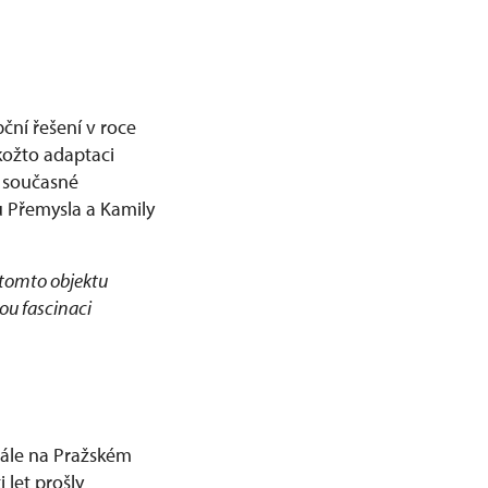
ční řešení v roce
akožto adaptaci
á současné
 Přemysla a Kamily
tomto objektu
ou fascinaci
sále na Pražském
 let prošly