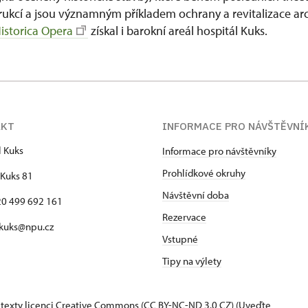
ukcí a jsou významným příkladem ochrany a revitalizace ar
istorica Opera
získal i barokní areál hospitál Kuks.
AKT
INFORMACE PRO NÁVŠTĚVNÍ
l Kuks
Informace pro návštěvníky
Prohlídkové okruhy
Kuks 81
Návštěvní doba
420 499 692 161
Rezervace
 kuks@npu.cz
Vstupné
Tipy na výlety
 texty
licenci Creative Commons
(CC BY-NC-ND 3.0 CZ) (Uveďte