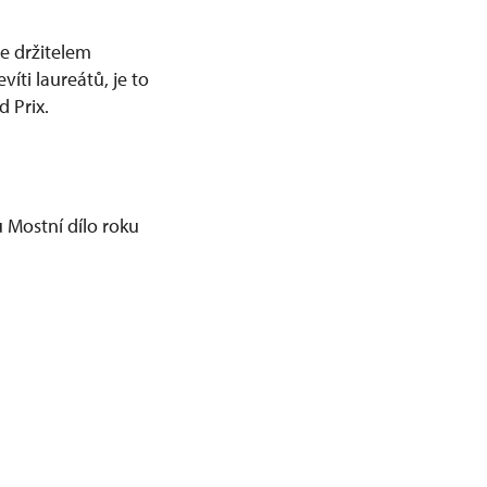
ce držitelem
íti laureátů, je to
d Prix.
 Mostní dílo roku