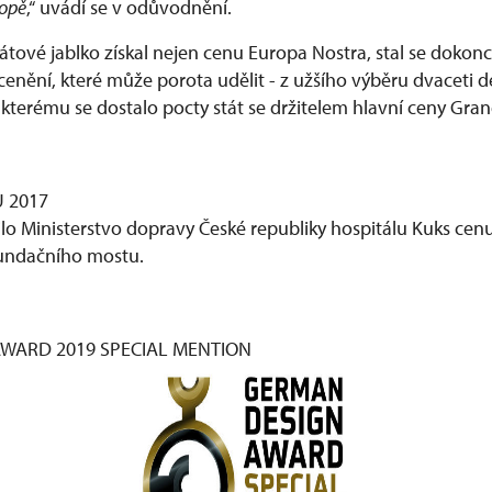
ropě
,“ uvádí se v odůvodnění.
átové jablko získal nejen cenu Europa Nostra, stal se dokon
cenění, které může porota udělit - z užšího výběru dvaceti dev
 kterému se dostalo pocty stát se držitelem hlavní ceny Gran
 2017
lo Ministerstvo dopravy České republiky hospitálu Kuks cenu
undačního mostu.
WARD 2019 SPECIAL MENTION