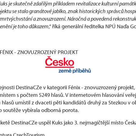
uks je skutečně zdařilým příkladem revitalizace kulturní pamá
ektu se stalo granátové jablko, znak historických správců hospit
mrtvýchvstání a znovuzrození. Náročná a povedená rekonstrukc
ocenění je toho důkazem
,“ říká generální ředitelka NPÚ Naďa G
 FÉNIX - ZNOVUZROZENÝ PROJEKT
ejnosti DestinaCZe v kategorii Fénix - znovuzrozený projekt,
místem s počtem 5249 hlasů. V internetovém hlasování veřej
hlasů umístil z dvaceti pěti kandidátů druhý za Stezkou v o
do soutěže vybírala odborná porota.
nketě DestinaCZe uspěl Kuks jako 3. nejmagičtější místo Česk
ntura CzechTourism.