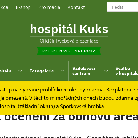
kce
E-shop
Pro média
Kontakt
hospitál Kuks
oficiální webová prezentace
DNEŠNÍ NÁVŠTĚVNÍ DOBA
Vzdělávací
Svatba
pitálu
Fotogalerie
centrum
v hospitál
e vstup na vybrané prohlídkové okruhy zdarma. Bezplatnou v
í
dek je omezená. V těchto mimořádných dnech budou zdarma z
ospitál (základní okruh) a Šporkovská hrobka.
 ocenění za obnovu are