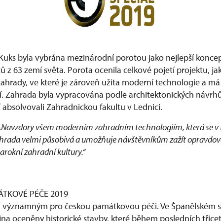
Kuks byla vybrána mezinárodní porotou jako nejlepší koncep
ů z 63 zemí světa. Porota ocenila celkové pojetí projektu, j
zahrady, ve které je zároveň užita moderní technologie a m
. Zahrada byla vypracována podle architektonických návrhů
ří absolvovali Zahradnickou fakultu v Lednici.
„Navzdory všem moderním zahradním technologiím, která se v 
zahrada velmi působivá a umožňuje návštěvníkům zažít opravdov
barokní zahradní kultury.“
ÁTKOVÉ PÉČE 2019
byl významným pro českou památkovou péči. Ve Španělském 
íjna oceněny historické stavby, které během posledních třiceti