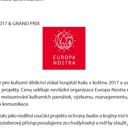
017 & GRAND PRIX
pro kulturní dědictví získal hospitál Kuks v květnu 2017 a u
rojekty. Cenu uděluje nevládní organizace Europa Nostra 
ti restaurování kulturních památek, výzkumu, managementu
 a komunikace.
ks jako nedílná součást projektu ochrany budov a krajiny má tu 
ezioborový přístup považujeme za chvályhodný a měl by sloužit j