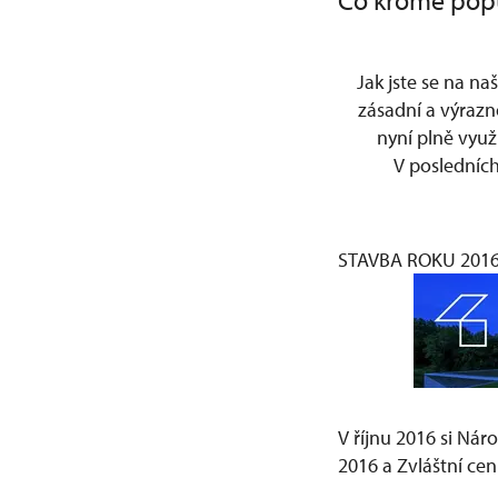
Co kromě popul
Jak jste se na na
zásadní a výrazn
nyní plně využ
V posledních
STAVBA ROKU 2016
V říjnu 2016 si Ná
2016 a Zvláštní cen