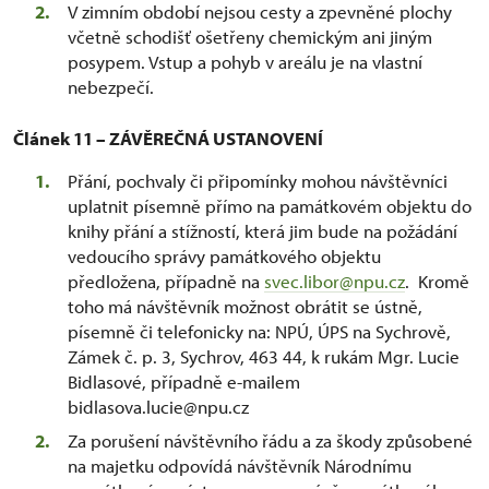
V zimním období nejsou cesty a zpevněné plochy
včetně schodišť ošetřeny chemickým ani jiným
posypem. Vstup a pohyb v areálu je na vlastní
nebezpečí.
Článek 11 – ZÁVĚREČNÁ USTANOVENÍ
Přání, pochvaly či připomínky mohou návštěvníci
uplatnit písemně přímo na památkovém objektu do
knihy přání a stížností, která jim bude na požádání
vedoucího správy památkového objektu
předložena, případně na
svec.libor@npu.cz
. Kromě
toho má návštěvník možnost obrátit se ústně,
písemně či telefonicky na: NPÚ, ÚPS na Sychrově,
Zámek č. p. 3, Sychrov, 463 44, k rukám Mgr. Lucie
Bidlasové, případně e-mailem
bidlasova.lucie@npu.cz
Za porušení návštěvního řádu a za škody způsobené
na majetku odpovídá návštěvník Národnímu