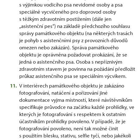
s výjimkou vodicího psa nevidomé osoby a psa
speciálně vycvičeného pro doprovod osoby
s těžkým zdravotním postižením (dále jen
„asistenční pes“) na základě předchozího souhlasu
správy památkového objektu (na některých trasách
je pohyb s asistenčními psy z provozních důvodů
omezen nebo zakázán). Správa památkového
objektu je oprávněna požadovat prokázání, že se
jedná o asistenčního psa. Osoba s nepříznivým
zdravotním stavem je povinna na požádání předložit
průkaz asistenčního psa se speciálním výcvikem.
V interiérech památkového objektu je zakázáno
fotografování, natáčení a pořizování jiné
dokumentace vyjma místností, které návštěvníkům
specifikuje průvodce na začátku každé prohlídky, ve
kterých je fotografování s respektem k ostatním
účastníkům prohlídky povoleno. V případě, že je
fotografování povoleno, není tak možné činit
s použitím blesku, stativu, selfie tyčí, nebo jakékoli