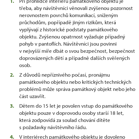
Při prohlídce interiérů památkového objektu je
třeba, aby návštěvníci věnovali zvýšenou pozornost
nerovnostem povrchů komunikací, sníženým
průchodům, popřípadě jiným rizikům, která
vyplývají z historické podstaty památkového
objektu. Zvýšenou opatrnost vyžaduje případný
pohyb v pantoflích. Návštěvníci jsou povinni
v nejvyšší míře dbát o svou bezpečnost, bezpečnost
doprovázených dětí a případně dalších svěřených
osob.
Z důvodů nepříznivého počasí, pronájmu
památkového objektu nebo kritických technických
problémů může správa památkový objekt nebo jeho
část uzavřít.
Dětem do 15 let je povolen vstup do památkového
objektu pouze v doprovodu osoby starší 18 let,
která zodpovídá za soulad chování dítěte
s požadavky návštěvního řádu.
V interiérech památkového objektu je dovoleno