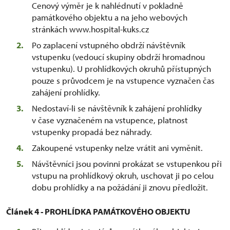
Cenový výměr je k nahlédnutí v pokladně
památkového objektu a na jeho webových
stránkách www.hospital-kuks.cz
Po zaplacení vstupného obdrží návštěvník
vstupenku (vedoucí skupiny obdrží hromadnou
vstupenku). U prohlídkových okruhů přístupných
pouze s průvodcem je na vstupence vyznačen čas
zahájení prohlídky.
Nedostaví-li se návštěvník k zahájení prohlídky
v čase vyznačeném na vstupence, platnost
vstupenky propadá bez náhrady.
Zakoupené vstupenky nelze vrátit ani vyměnit.
Návštěvníci jsou povinni prokázat se vstupenkou při
vstupu na prohlídkový okruh, uschovat ji po celou
dobu prohlídky a na požádání ji znovu předložit.
Článek 4 - PROHLÍDKA PAMÁTKOVÉHO OBJEKTU