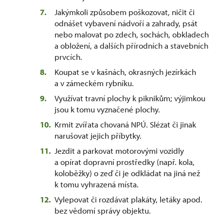
Jakýmkoli způsobem poškozovat, ničit či
odnášet vybavení nádvoří a zahrady, psát
nebo malovat po zdech, sochách, obkladech
a obložení, a dalších přírodních a stavebních
prvcích.
Koupat se v kašnách, okrasných jezírkách
a v zámeckém rybníku.
Využívat travní plochy k piknikům; výjimkou
jsou k tomu vyznačené plochy.
Krmit zvířata chovaná NPÚ. Slézat či jinak
narušovat jejich příbytky.
Jezdit a parkovat motorovými vozidly
a opírat dopravní prostředky (např. kola,
koloběžky) o zeď či je odkládat na jiná než
k tomu vyhrazená místa.
Vylepovat či rozdávat plakáty, letáky apod.
bez vědomí správy objektu.