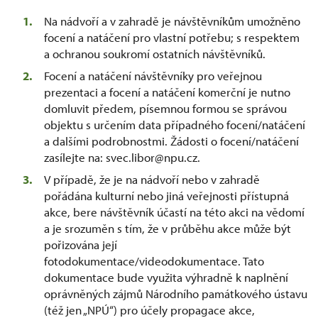
Na nádvoří a v zahradě je návštěvníkům umožněno
focení a natáčení pro vlastní potřebu; s respektem
a ochranou soukromí ostatních návštěvníků.
Focení a natáčení návštěvníky pro veřejnou
prezentaci a focení a natáčení komerční je nutno
domluvit předem, písemnou formou se správou
objektu s určením data případného focení/natáčení
a dalšími podrobnostmi. Žádosti o focení/natáčení
zasílejte na: svec.libor@npu.cz.
V případě, že je na nádvoří nebo v zahradě
pořádána kulturní nebo jiná veřejnosti přístupná
akce, bere návštěvník účastí na této akci na vědomí
a je srozuměn s tím, že v průběhu akce může být
pořizována její
fotodokumentace/videodokumentace. Tato
dokumentace bude využita výhradně k naplnění
oprávněných zájmů Národního památkového ústavu
(též jen „NPÚ“) pro účely propagace akce,