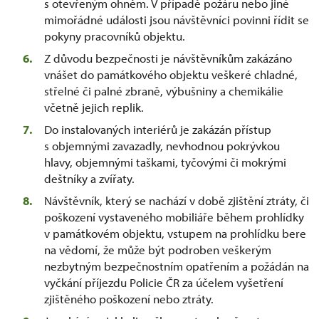
s otevřeným ohněm. V případě požáru nebo jiné
mimořádné události jsou návštěvníci povinni řídit se
pokyny pracovníků objektu.
Z důvodu bezpečnosti je návštěvníkům zakázáno
vnášet do památkového objektu veškeré chladné,
střelné či palné zbraně, výbušniny a chemikálie
včetně jejich replik.
Do instalovaných interiérů je zakázán přístup
s objemnými zavazadly, nevhodnou pokrývkou
hlavy, objemnými taškami, tyčovými či mokrými
deštníky a zvířaty.
Návštěvník, který se nachází v době zjištění ztráty, či
poškození vystaveného mobiliáře během prohlídky
v památkovém objektu, vstupem na prohlídku bere
na vědomí, že může být podroben veškerým
nezbytným bezpečnostním opatřením a požádán na
vyčkání příjezdu Policie ČR za účelem vyšetření
zjištěného poškození nebo ztráty.