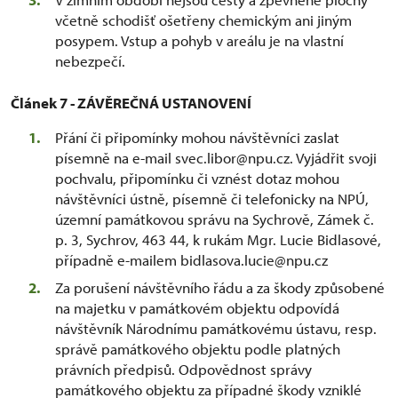
včetně schodišť ošetřeny chemickým ani jiným
posypem. Vstup a pohyb v areálu je na vlastní
nebezpečí.
Článek 7 - ZÁVĚREČNÁ USTANOVENÍ
Přání či připomínky mohou návštěvníci zaslat
písemně na e-mail svec.libor@npu.cz. Vyjádřit svoji
pochvalu, připomínku či vznést dotaz mohou
návštěvníci ústně, písemně či telefonicky na NPÚ,
územní památkovou správu na Sychrově, Zámek č.
p. 3, Sychrov, 463 44, k rukám Mgr. Lucie Bidlasové,
případně e-mailem bidlasova.lucie@npu.cz
Za porušení návštěvního řádu a za škody způsobené
na majetku v památkovém objektu odpovídá
návštěvník Národnímu památkovému ústavu, resp.
správě památkového objektu podle platných
právních předpisů. Odpovědnost správy
památkového objektu za případné škody vzniklé