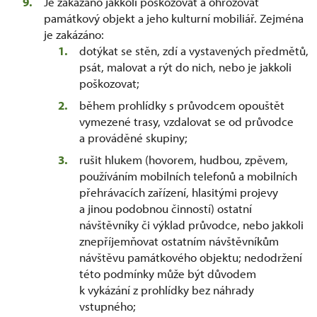
Je zakázáno jakkoli poškozovat a ohrožovat
památkový objekt a jeho kulturní mobiliář. Zejména
je zakázáno:
dotýkat se stěn, zdí a vystavených předmětů,
psát, malovat a rýt do nich, nebo je jakkoli
poškozovat;
během prohlídky s průvodcem opouštět
vymezené trasy, vzdalovat se od průvodce
a prováděné skupiny;
rušit hlukem (hovorem, hudbou, zpěvem,
používáním mobilních telefonů a mobilních
přehrávacích zařízení, hlasitými projevy
a jinou podobnou činností) ostatní
návštěvníky či výklad průvodce, nebo jakkoli
znepříjemňovat ostatním návštěvníkům
návštěvu památkového objektu; nedodržení
této podmínky může být důvodem
k vykázání z prohlídky bez náhrady
vstupného;