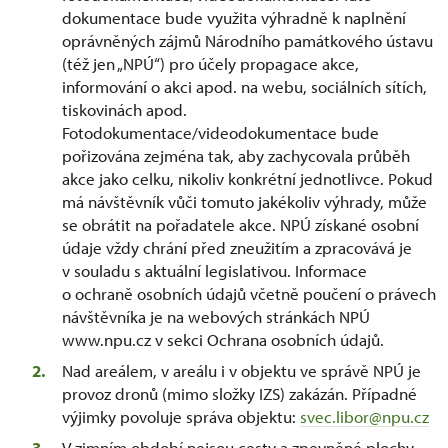
dokumentace bude využita výhradně k naplnění
oprávněných zájmů Národního památkového ústavu
(též jen „NPÚ“) pro účely propagace akce,
informování o akci apod. na webu, sociálních sítích,
tiskovinách apod.
Fotodokumentace/videodokumentace bude
pořizována zejména tak, aby zachycovala průběh
akce jako celku, nikoliv konkrétní jednotlivce. Pokud
má návštěvník vůči tomuto jakékoliv výhrady, může
se obrátit na pořadatele akce. NPÚ získané osobní
údaje vždy chrání před zneužitím a zpracovává je
v souladu s aktuální legislativou. Informace
o ochraně osobních údajů včetně poučení o právech
návštěvníka je na webových stránkách NPÚ
www.npu.cz v sekci Ochrana osobních údajů.
Nad areálem, v areálu i v objektu ve správě NPÚ je
provoz dronů (mimo složky IZS) zakázán. Případné
výjimky povoluje správa objektu:
svec.libor@npu.cz
V zimním období nejsou cesty a zpevněné plochy