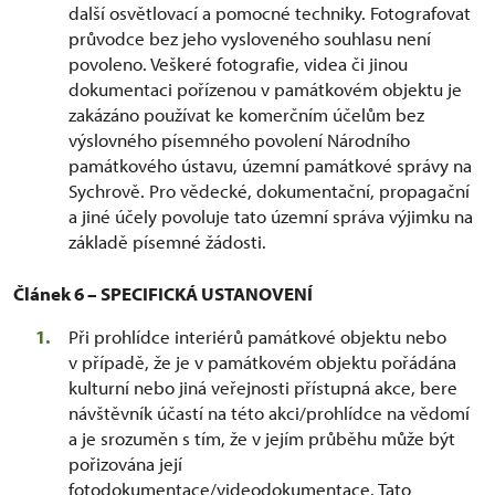
další osvětlovací a pomocné techniky. Fotografovat
průvodce bez jeho vysloveného souhlasu není
povoleno. Veškeré fotografie, videa či jinou
dokumentaci pořízenou v památkovém objektu je
zakázáno používat ke komerčním účelům bez
výslovného písemného povolení Národního
památkového ústavu, územní památkové správy na
Sychrově. Pro vědecké, dokumentační, propagační
a jiné účely povoluje tato územní správa výjimku na
základě písemné žádosti.
Článek 6 – SPECIFICKÁ USTANOVENÍ
Při prohlídce interiérů památkové objektu nebo
v případě, že je v památkovém objektu pořádána
kulturní nebo jiná veřejnosti přístupná akce, bere
návštěvník účastí na této akci/prohlídce na vědomí
a je srozuměn s tím, že v jejím průběhu může být
pořizována její
fotodokumentace/videodokumentace. Tato