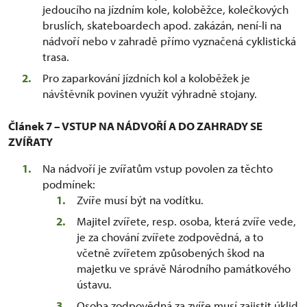
jedoucího na jízdním kole, koloběžce, kolečkových
bruslích, skateboardech apod. zakázán, není-li na
nádvoří nebo v zahradě přímo vyznačená cyklistická
trasa.
Pro zaparkování jízdních kol a koloběžek je
návštěvník povinen využít výhradně stojany.
Článek 7 – VSTUP NA NÁDVOŘÍ A DO ZAHRADY SE
ZVÍŘATY
Na nádvoří je zvířatům vstup povolen za těchto
podmínek:
Zvíře musí být na vodítku.
Majitel zvířete, resp. osoba, která zvíře vede,
je za chování zvířete zodpovědná, a to
včetně zvířetem způsobených škod na
majetku ve správě Národního památkového
ústavu.
Osoba zodpovědná za zvíře musí zajistit úklid