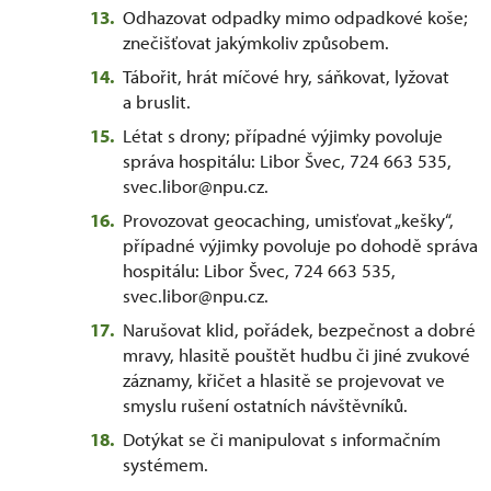
Odhazovat odpadky mimo odpadkové koše;
znečišťovat jakýmkoliv způsobem.
Tábořit, hrát míčové hry, sáňkovat, lyžovat
a bruslit.
Létat s drony; případné výjimky povoluje
správa hospitálu: Libor Švec, 724 663 535,
svec.libor@npu.cz.
Provozovat geocaching, umisťovat „kešky“,
případné výjimky povoluje po dohodě správa
hospitálu: Libor Švec, 724 663 535,
svec.libor@npu.cz.
Narušovat klid, pořádek, bezpečnost a dobré
mravy, hlasitě pouštět hudbu či jiné zvukové
záznamy, křičet a hlasitě se projevovat ve
smyslu rušení ostatních návštěvníků.
Dotýkat se či manipulovat s informačním
systémem.