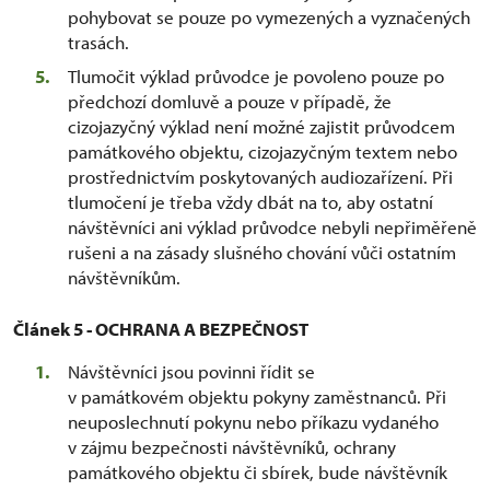
pohybovat se pouze po vymezených a vyznačených
trasách.
Tlumočit výklad průvodce je povoleno pouze po
předchozí domluvě a pouze v případě, že
cizojazyčný výklad není možné zajistit průvodcem
památkového objektu, cizojazyčným textem nebo
prostřednictvím poskytovaných audiozařízení. Při
tlumočení je třeba vždy dbát na to, aby ostatní
návštěvníci ani výklad průvodce nebyli nepřiměřeně
rušeni a na zásady slušného chování vůči ostatním
návštěvníkům.
Článek 5 - OCHRANA A BEZPEČNOST
Návštěvníci jsou povinni řídit se
v památkovém objektu pokyny zaměstnanců. Při
neuposlechnutí pokynu nebo příkazu vydaného
v zájmu bezpečnosti návštěvníků, ochrany
památkového objektu či sbírek, bude návštěvník