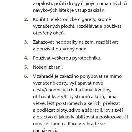
z opilosti, požití drogy či jiných omamných či
návykových látek je vstup zakázán.
Kouřit (i elektronické cigarety, kromě
vyznačených ploch), rozdělávat a používat
otevřený oheň.
Zahazovat nedopalky na zem, rozdělávat
a používat otevřený oheň.
Používat veškerou pyrotechniku.
Nošení zbraní.
V zahradě je zakázáno pohybovat se mimo
vyznačené cesty, vyšlapávat nové
cesty/chodníky, trhat a lámat květiny,
otrhávat květy/listy stromů a keřů, lámat
větve, lézt po stromech a keřích, přelézat
a podlézat ploty, zdivo a zábradlí, lovit zvěř
a ptactvo či jakkoliv ubližovat a poškozovat či
odnášet faunu a flóru v zahradě se
nacházející.