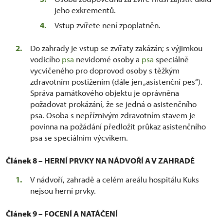
jeho exkrementů.
Vstup zvířete není zpoplatněn.
Do zahrady je vstup se zvířaty zakázán; s výjimkou
vodicího
psa
nevidomé osoby a
psa
speciálně
vycvičeného pro doprovod osoby s těžkým
zdravotním postižením (dále jen „asistenční pes“).
Správa památkového objektu je oprávněna
požadovat prokázání, že se jedná o asistenčního
psa. Osoba s nepříznivým zdravotním stavem je
povinna na požádání předložit průkaz asistenčního
psa se speciálním výcvikem.
Článek 8 – HERNÍ PRVKY NA NÁDVOŘÍ A V ZAHRADĚ
V nádvoří, zahradě a celém areálu hospitálu Kuks
nejsou herní prvky.
Článek 9 – FOCENÍ A NATÁČENÍ