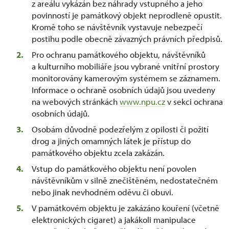
z areálu vykázán bez náhrady vstupného a jeho
povinností je památkový objekt neprodleně opustit.
Kromě toho se návštěvník vystavuje nebezpečí
postihu podle obecně závazných právních předpisů.
Pro ochranu památkového objektu, návštěvníků
a kulturního mobiliáře jsou vybrané vnitřní prostory
monitorovány kamerovým systémem se záznamem.
Informace o ochraně osobních údajů jsou uvedeny
na webových stránkách
www.npu.cz
v sekci ochrana
osobních údajů.
Osobám důvodně podezřelým z opilosti či požití
drog a jiných omamných látek je přístup do
památkového objektu zcela zakázán.
Vstup do památkového objektu není povolen
návštěvníkům v silně znečištěném, nedostatečném
nebo jinak nevhodném oděvu či obuvi.
V památkovém objektu je zakázáno kouření (včetně
elektronických cigaret) a jakákoli manipulace