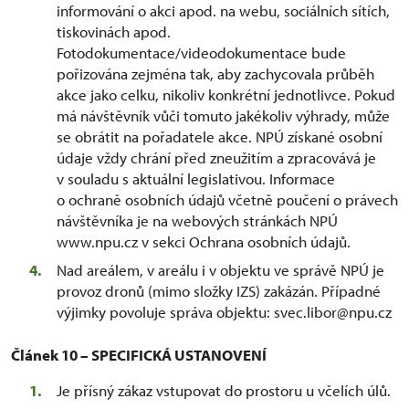
informování o akci apod. na webu, sociálních sítích,
tiskovinách apod.
Fotodokumentace/videodokumentace bude
pořizována zejména tak, aby zachycovala průběh
akce jako celku, nikoliv konkrétní jednotlivce. Pokud
má návštěvník vůči tomuto jakékoliv výhrady, může
se obrátit na pořadatele akce. NPÚ získané osobní
údaje vždy chrání před zneužitím a zpracovává je
v souladu s aktuální legislativou. Informace
o ochraně osobních údajů včetně poučení o právech
návštěvníka je na webových stránkách NPÚ
www.npu.cz v sekci Ochrana osobních údajů.
Nad areálem, v areálu i v objektu ve správě NPÚ je
provoz dronů (mimo složky IZS) zakázán. Případné
výjimky povoluje správa objektu: svec.libor@npu.cz
Článek 10 – SPECIFICKÁ USTANOVENÍ
Je přísný zákaz vstupovat do prostoru u včelích úlů.