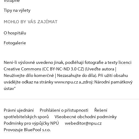
Vstupné
Tipy na výlety
MOHLO BY VÁS ZAJÍMAT
O hospitálu
Fotogalerie
Není-li výslovně uvedeno jinak, podléhají fotografie a texty
licenci
Creative Commons
(CC BY-NC-ND 3.0 CZ) (Uveďte autora |
Neužívejte dílo komerčně | Nezasahujte do díla). Při užití obsahu
uvádějte odkaz na stránky www.npu.cz a „zdroj: Národní památkový
ústav“
Právní ujednání
Prohlášení o přístupnosti
Řešení
spotřebitelských sporů
Všeobecné obchodní podmínky
Podmínky pro výpůjčky NPÚ
webeditor@npu.cz
Provozuje BluePool s.r.o.