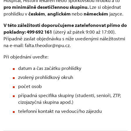
Hospitál, Historii lékáren nebo Šporkovskou hrobku a to
pro minimálně desetičlennou skupinu.
Lze si objednat
prohlídku v
českém
,
anglickém
nebo
německém
jazyce.
V této záležitosti doporučujeme zatelefonovat přímo do
pokladny: 499 692 161
(úterý až pátek 9:00 až 17:00).
Případně zaslat objednávku s níže uvedenými náležitostmi
na e-mail: falta.theodor@npu.cz.
Při objednání uveďte:
datum a čas začátku prohlídky
zvolený prohlídkový okruh
počet osob
případná specifika skupiny (studenti, senioři, ZTP,
cizojazyčná skupina apod.)
telefonní kontakt na vedoucí/ho zájezdu