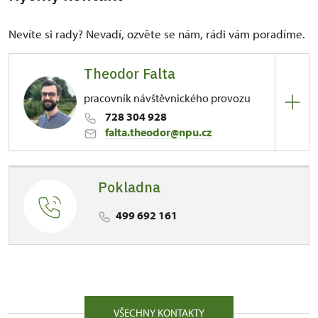
Nevíte si rady? Nevadí, ozvěte se nám, rádi vám poradíme.
Theodor Falta
pracovník návštěvnického provozu
728 304 928
falta.theodor@npu.cz
ÚPS na Sychrově
Pokladna
81/, Kuks 81 54443
Kontaktujte v případě otázek týkajících se
499 692 161
návštěvnického provozu. Rezervace prohlídek,
koupě online prohlídek nebo také pokud máte
zájem o práci sezónního průvodce/průvodkyně.
VŠECHNY KONTAKTY