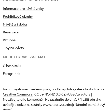
Informace pro návštěvníky
Prohlídkové okruhy
Návštěvní doba
Rezervace
Vstupné
Tipy na výlety
MOHLO BY VÁS ZAJÍMAT
O hospitálu
Fotogalerie
Není-li výslovně uvedeno jinak, podléhají fotografie a texty
licenci
Creative Commons
(CC BY-NC-ND 3.0 CZ) (Uveďte autora |
Neužívejte dílo komerčně | Nezasahujte do díla). Při užití obsahu
uvádějte odkaz na stránky www.npu.cz a „zdroj: Národní památkový
ústav“