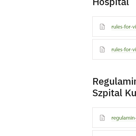
Hospital
rules-for-v
rules-for-
Regulamin
Szpital K
regulamin-