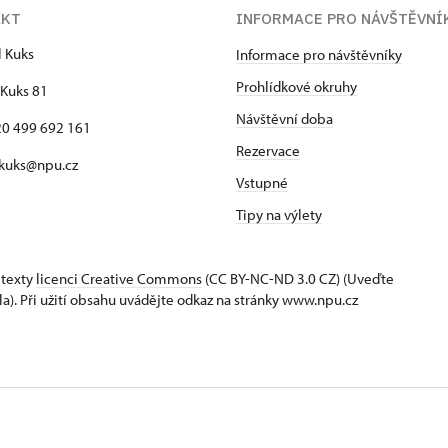
AKT
INFORMACE PRO NÁVŠTĚVNÍ
l Kuks
Informace pro návštěvníky
Prohlídkové okruhy
Kuks 81
Návštěvní doba
420 499 692 161
Rezervace
 kuks@npu.cz
Vstupné
Tipy na výlety
 texty
licenci Creative Commons
(CC BY-NC-ND 3.0 CZ) (Uveďte
la). Při užití obsahu uvádějte odkaz na stránky www.npu.cz