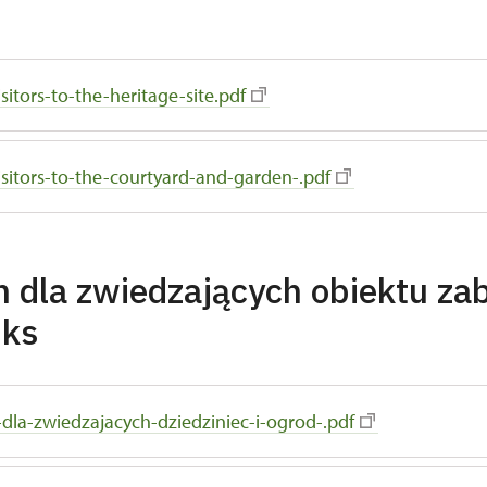
isitors-to-the-heritage-site.pdf
visitors-to-the-courtyard-and-garden-.pdf
 dla zwiedzających obiektu z
uks
dla-zwiedzajacych-dziedziniec-i-ogrod-.pdf