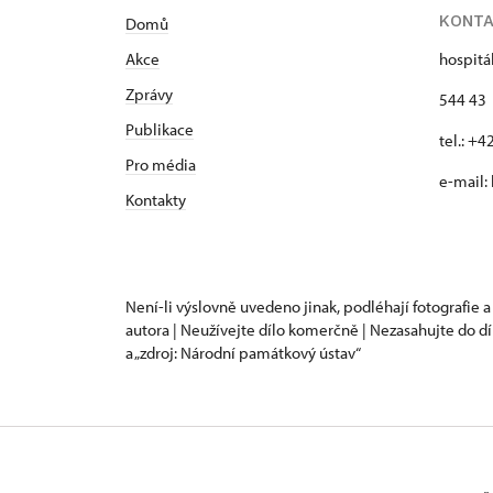
KONT
Domů
Akce
hospitá
Zprávy
544 43 
Publikace
tel.: +
Pro média
e-mail:
Kontakty
Není-li výslovně uvedeno jinak, podléhají fotografie a
autora | Neužívejte dílo komerčně | Nezasahujte do dí
a „zdroj: Národní památkový ústav“