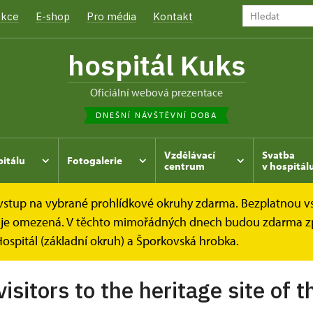
kce
E-shop
Pro média
Kontakt
hospitál Kuks
oficiální webová prezentace
DNEŠNÍ NÁVŠTĚVNÍ DOBA
Vzdělávací
Svatba
pitálu
Fotogalerie
centrum
v hospitál
e vstup na vybrané prohlídkové okruhy zdarma. Bezplatnou v
Návštěvní řád
Návštěvní řády cizojazyčné
dek je omezená. V těchto mimořádných dnech budou zdarma z
ospitál (základní okruh) a Šporkovská hrobka.
visitors to the heritage site of 