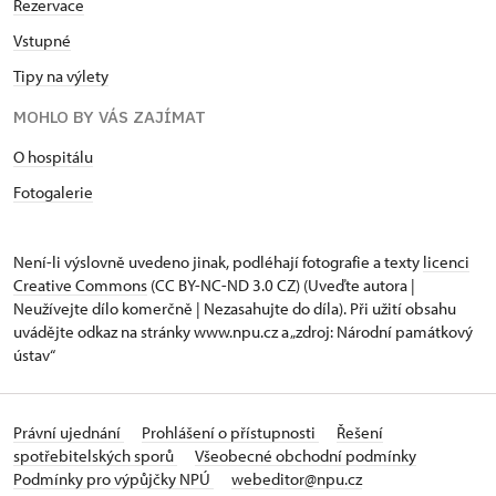
Rezervace
Vstupné
Tipy na výlety
MOHLO BY VÁS ZAJÍMAT
O hospitálu
Fotogalerie
Není-li výslovně uvedeno jinak, podléhají fotografie a texty
licenci
Creative Commons
(CC BY-NC-ND 3.0 CZ) (Uveďte autora |
Neužívejte dílo komerčně | Nezasahujte do díla). Při užití obsahu
uvádějte odkaz na stránky www.npu.cz a „zdroj: Národní památkový
ústav“
Právní ujednání
Prohlášení o přístupnosti
Řešení
spotřebitelských sporů
Všeobecné obchodní podmínky
Podmínky pro výpůjčky NPÚ
webeditor@npu.cz