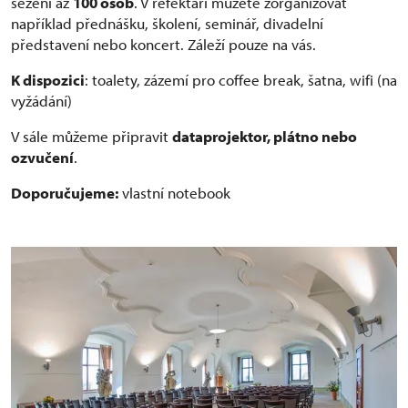
sezení až
100 osob
. V refektáři můžete zorganizovat
například přednášku, školení, seminář, divadelní
představení nebo koncert. Záleží pouze na vás.
K dispozici
: toalety, zázemí pro coffee break, šatna, wifi (na
vyžádání)
V sále můžeme připravit
dataprojektor, plátno nebo
ozvučení
.
Doporučujeme:
vlastní notebook