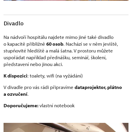
Divadlo
Na nádvoří hospitálu najdete mimo jiné také divadlo
o kapacitě přibližně
60 osob
. Nachází se v něm jeviště,
stupňovité hlediště a malá šatna. V prostoru můžete
uspořádat například přednášku, seminář, školení,
představení nebo jinou akci.
K dispozici
: toalety, wifi (na vyžádání)
V divadle pro vás rádi připravíme
dataprojektor, plátno
a ozvučení
.
Doporučujeme:
vlastní notebook