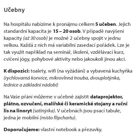
Učebny
Na hospitálu nabízíme k pronájmu celkem
5 učeben
. Jejich
standardní kapacita je
15 – 20 osob
. V případě navýšení
kapacity
(až 30 osob)
je možné 2 učebny spojit v jednu
velkou. Každá z nich má variabilní zasedací pořádek. Lze je
tak využít například na seminář, školení, vzdělávací kurz,
cvičení jógy, pohybové aktivity nebo jakoukoli jinou akci.
K dispozici:
toalety, wifi (na vyžádání) a vybavená kuchyňka
(rychlovarná konvice, mikrovlnná trouba, dvouplotýnka,
lednice a základní nádobí)
Na Vaše přání můžeme v učebně zajistit
dataprojektor,
plátno, ozvučení, malířské či keramické stojany a ruční
lis na linoryt
(satinýrka)
. V učebnách jsou psací tabule,
jedna je mobilní
(místo flipchartu)
.
Doporučujeme:
vlastní notebook a přezuvky.