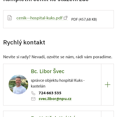
cenik---hospital-kuks.pdf
PDF (457,68 KB)
Rychlý kontakt
Nevíte si rady? Nevadí, ozvěte se nám, rádi vám poradíme.
Bc. Libor Švec
správce objektu hospitál Kuks -
kastelán
724 663 535
svec.libor@npu.cz
ÚPS na Sychrově