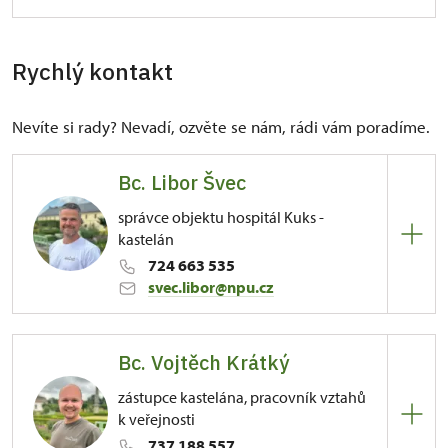
Rychlý kontakt
Nevíte si rady? Nevadí, ozvěte se nám, rádi vám poradíme.
Bc. Libor Švec
správce objektu hospitál Kuks -
kastelán
724 663 535
svec.libor@npu.cz
ÚPS na Sychrově
Bc. Vojtěch Krátký
81/, Kuks 81 54443
zástupce kastelána, pracovník vztahů
Kontaktujte ve věcech správy objektu, tiskového
k veřejnosti
servisu, zájmu o konání kulturní či vzdělávací akce,
737 188 557