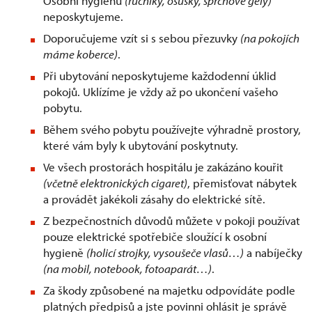
Osobní hygienu
(ručníky, osušky, sprchové gely)
neposkytujeme.
Doporučujeme vzít si s sebou přezuvky
(na pokojích
máme koberce)
.
Při ubytování neposkytujeme každodenní úklid
pokojů. Uklízíme je vždy až po ukončení vašeho
pobytu.
Během svého pobytu používejte výhradně prostory,
které vám byly k ubytování poskytnuty.
Ve všech prostorách hospitálu je zakázáno kouřit
(včetně elektronických cigaret)
, přemisťovat nábytek
a provádět jakékoli zásahy do elektrické sítě.
Z bezpečnostních důvodů můžete v pokoji používat
pouze elektrické spotřebiče sloužící k osobní
hygieně
(holicí strojky, vysoušeče vlasů…)
a nabíječky
(na mobil, notebook, fotoaparát…)
.
Za škody způsobené na majetku odpovídáte podle
platných předpisů a jste povinni ohlásit je správě