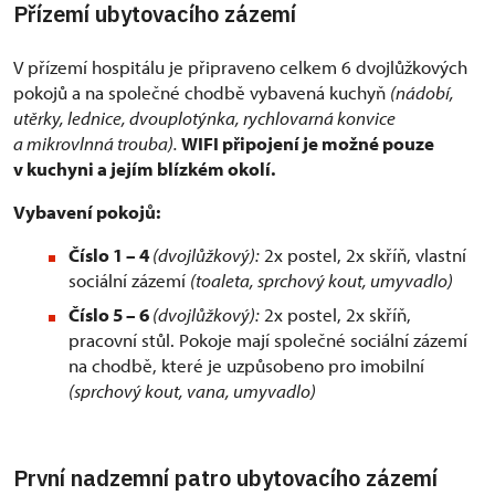
Přízemí ubytovacího zázemí
V přízemí hospitálu je připraveno celkem 6 dvojlůžkových
pokojů a na společné chodbě vybavená kuchyň
(nádobí,
utěrky, lednice, dvouplotýnka, rychlovarná konvice
a mikrovlnná trouba).
WIFI připojení je možné pouze
v kuchyni a jejím blízkém okolí.
Vybavení pokojů:
Číslo 1 – 4
(dvojlůžkový):
2x postel, 2x skříň, vlastní
sociální zázemí
(toaleta, sprchový kout, umyvadlo)
Číslo 5 – 6
(dvojlůžkový):
2x postel, 2x skříň,
pracovní stůl. Pokoje mají společné sociální zázemí
na chodbě, které je uzpůsobeno pro imobilní
(sprchový kout, vana, umyvadlo)
První nadzemní patro ubytovacího zázemí