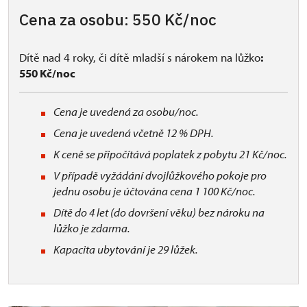
Cena za osobu: 550 Kč/noc
Dítě nad 4 roky, či dítě mladší s nárokem na lůžko
:
550 Kč/noc
Cena je uvedená za osobu/noc.
Cena je uvedená včetně 12 % DPH.
K ceně se připočítává poplatek z pobytu 21 Kč/noc.
V případě vyžádání dvojlůžkového pokoje pro
jednu osobu je účtována cena 1 100 Kč/noc.
Dítě do 4 let (do dovršení věku) bez nároku na
lůžko je zdarma.
Kapacita ubytování je 29 lůžek.