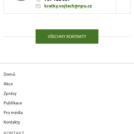
svatebního obřadu a podobně.
kratky.vojtech@npu.cz
ÚPS na Sychrově
81/, Kuks 81 54443
VŠECHNY KONTAKTY
Kontaktujte ve věcech tiskového servisu a zájmu o
konání kulturní či vzdělávací akce.
Domů
Akce
Zprávy
Publikace
Pro média
Kontakty
KONTAKT