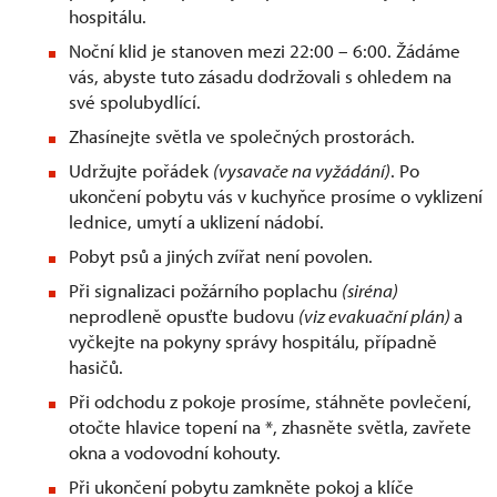
hospitálu.
Noční klid je stanoven mezi 22:00 – 6:00. Žádáme
vás, abyste tuto zásadu dodržovali s ohledem na
své spolubydlící.
Zhasínejte světla ve společných prostorách.
Udržujte pořádek
(vysavače na vyžádání)
. Po
ukončení pobytu vás v kuchyňce prosíme o vyklizení
lednice, umytí a uklizení nádobí.
Pobyt psů a jiných zvířat není povolen.
Při signalizaci požárního poplachu
(siréna)
neprodleně opusťte budovu
(viz evakuační plán)
a
vyčkejte na pokyny správy hospitálu, případně
hasičů.
Při odchodu z pokoje prosíme, stáhněte povlečení,
otočte hlavice topení na *, zhasněte světla, zavřete
okna a vodovodní kohouty.
Při ukončení pobytu zamkněte pokoj a klíče