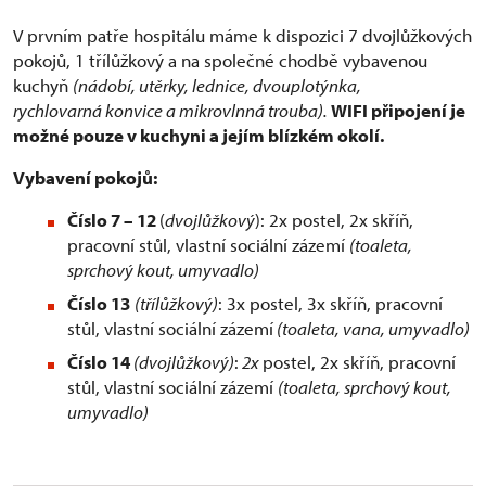
V prvním patře hospitálu máme k dispozici 7 dvojlůžkových
pokojů, 1 třílůžkový a na společné chodbě vybavenou
kuchyň
(nádobí, utěrky, lednice, dvouplotýnka,
rychlovarná konvice a mikrovlnná trouba).
WIFI připojení je
možné pouze v kuchyni a jejím blízkém okolí.
Vybavení pokojů:
Číslo 7 – 12
(
dvojlůžkový
): 2x postel, 2x skříň,
pracovní stůl, vlastní sociální zázemí
(toaleta,
sprchový kout, umyvadlo)
Číslo 13
(třílůžkový)
: 3x postel, 3x skříň, pracovní
stůl, vlastní sociální zázemí
(toaleta, vana, umyvadlo)
Číslo 14
(dvojlůžkový)
:
2x
postel, 2x skříň, pracovní
stůl, vlastní sociální zázemí
(toaleta, sprchový kout,
umyvadlo)