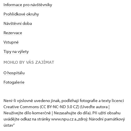
Informace pro návštěvníky
Prohlídkové okruhy
Návštěvní doba
Rezervace
Vstupné
Tipy na výlety
MOHLO BY VÁS ZAJÍMAT
O hospitálu
Fotogalerie
Není-li výslovně uvedeno jinak, podléhají fotografie a texty
licenci
Creative Commons
(CC BY-NC-ND 3.0 CZ) (Uveďte autora |
Neužívejte dílo komerčně | Nezasahujte do díla). Při užití obsahu
uvádějte odkaz na stránky www.npu.cz a „zdroj: Národní památkový
ústav“