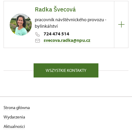
Radka Švecová
pracovník návštěvnického provozu -
bylinkářství
724 474 514
svecova.radka@npu.cz
81/, Kuks 81 54443
WSZYSTKIE KONTAKTY
Strona główna
Wydarzenia
Aktualności