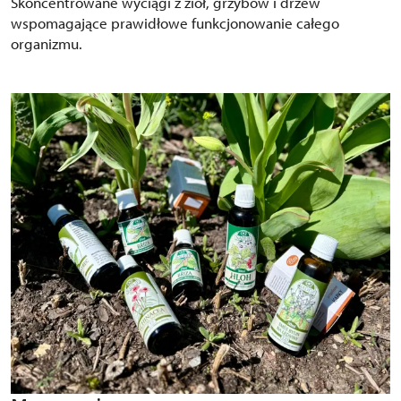
Skoncentrowane wyciągi z ziół, grzybów i drzew
wspomagające prawidłowe funkcjonowanie całego
organizmu.