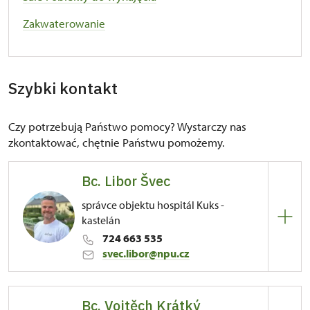
Zakwaterowanie
Szybki kontakt
Czy potrzebują Państwo pomocy? Wystarczy nas
zkontaktować, chętnie Państwu pomożemy.
Bc. Libor Švec
správce objektu hospitál Kuks -
kastelán
724 663 535
svec.libor@npu.cz
Bc. Vojtěch Krátký
81/, Kuks 81 54443