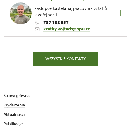
zástupce kastelána, pracovník vztahů
k veřejnosti
737 188 557
kratky.vojtech@npu.cz
81/, Kuks 81 54443
WSZYSTKIE KONTAKTY
Strona główna
Wydarzenia
Aktualności
Publikacje