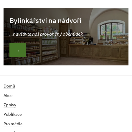
Bylinkářství na nádvoří
...navštivte náš provoněný obchůdek
→
Domů
Akce
Zprávy
Publikace
Pro média