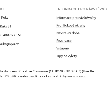
AKT
INFORMACE PRO NÁVŠTĚVNÍ
l Kuks
Informace pro návštěvníky
Prohlídkové okruhy
Kuks 81
Návštěvní doba
420 499 692 161
Rezervace
 kuks@npu.cz
Vstupné
Tipy na výlety
 texty
licenci Creative Commons
(CC BY-NC-ND 3.0 CZ) (Uveďte
la). Při užití obsahu uvádějte odkaz na stránky www.npu.cz