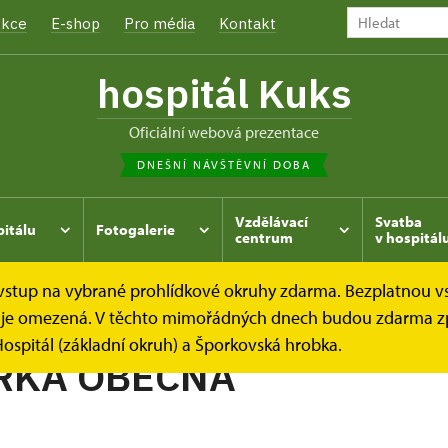
kce
E-shop
Pro média
Kontakt
hospitál Kuks
oficiální webová prezentace
DNEŠNÍ NÁVŠTĚVNÍ DOBA
Vzdělávací
Svatba
pitálu
Fotogalerie
centrum
v hospitál
e vstup na vybrané prohlídkové okruhy zdarma. Bezplatnou v
hrada
Kukský herbář - aneb co u nás roste...
BARBORKA
dek je omezená. V těchto mimořádných dnech budou zdarma z
ospitál (základní okruh) a Šporkovská hrobka.
RKA OBECNÁ