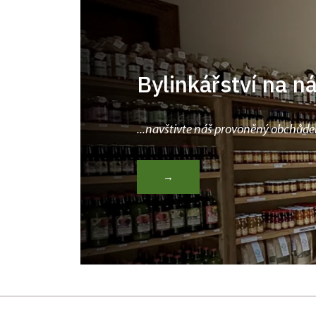
Bylinkářství na n
...navštivte náš provoněný obchůde
→