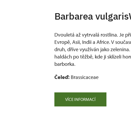
Barbarea vulgaris
Dvouletá až vytrvalá rostlina. Je př
Evropě, Asii, Indii a Africe. V souča
druh, dříve využíván jako zelenina.
haldách po těžbě, kde ji sklízeli hor
barborka.
Čeleď:
Brassicaceae
VÍCE INFORMACÍ