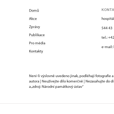
KONT
Domů
Akce
hospitá
Zprávy
544 43 
Publikace
tel.: +
Pro média
e-mail:
Kontakty
Není-li výslovně uvedeno jinak, podléhají fotografie a
autora | Neužívejte dílo komerčně | Nezasahujte do dí
a „zdroj: Národní památkový ústav“