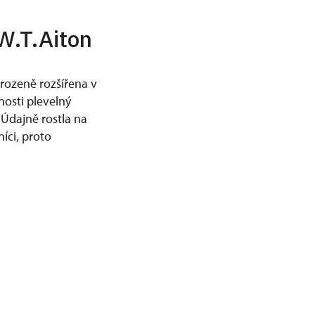
W.T.Aiton
irozeně rozšířena v
snosti plevelný
 Údajně rostla na
níci, proto