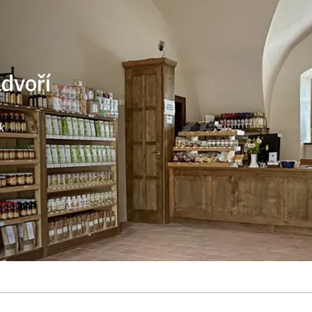
ádvoří
k