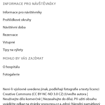
INFORMACE PRO NÁVŠTĚVNÍKY
Informace pro návštěvníky
Prohlídkové okruhy
Návštěvní doba
Rezervace
Vstupné
Tipy na výlety
MOHLO BY VÁS ZAJÍMAT
O hospitálu
Fotogalerie
Není-li výslovně uvedeno jinak, podléhají fotografie a texty
licenci
Creative Commons
(CC BY-NC-ND 3.0 CZ) (Uveďte autora |
Neužívejte dílo komerčně | Nezasahujte do díla). Při užití obsahu
uvádějte odkaz na stránky www.npu.cz a „zdroj: Národní památkový