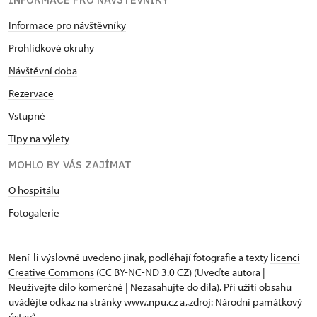
Informace pro návštěvníky
Prohlídkové okruhy
Návštěvní doba
Rezervace
Vstupné
Tipy na výlety
MOHLO BY VÁS ZAJÍMAT
O hospitálu
Fotogalerie
Není-li výslovně uvedeno jinak, podléhají fotografie a texty
licenci
Creative Commons
(CC BY-NC-ND 3.0 CZ) (Uveďte autora |
Neužívejte dílo komerčně | Nezasahujte do díla). Při užití obsahu
uvádějte odkaz na stránky www.npu.cz a „zdroj: Národní památkový
ústav“