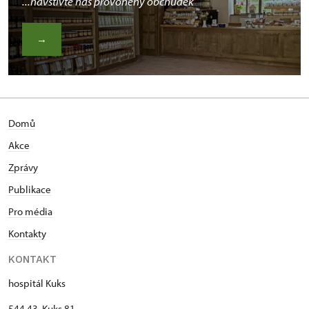
...navštivte náš provoněný obchůdek
→
Domů
Akce
Zprávy
Publikace
Pro média
Kontakty
KONTAKT
hospitál Kuks
544 43 Kuks 81