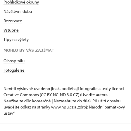
Prohlídkové okruhy
Návštěvní doba
Rezervace
Vstupné
Tipy na výlety
MOHLO BY VÁS ZAJÍMAT
O hospitálu
Fotogalerie
Není-li výslovně uvedeno jinak, podléhají fotografie a texty
licenci
Creative Commons
(CC BY-NC-ND 3.0 CZ) (Uveďte autora |
Neužívejte dílo komerčně | Nezasahujte do díla). Při užití obsahu
uvádějte odkaz na stránky www.npu.cz a „zdroj: Národní památkový
ústav“