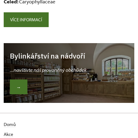
Čeleď:
Caryophyllaceae
VÍCE INFORMACÍ
Bylinkářství na nádvoří
...navštivte náš provoněný obchůdek
→
Domů
Akce