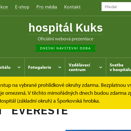
kce
E-shop
Pro média
Kontakt
hospitál Kuks
oficiální webová prezentace
DNEŠNÍ NÁVŠTĚVNÍ DOBA
Vzdělávací
Svatba
pitálu
Fotogalerie
centrum
v hospitál
e vstup na vybrané prohlídkové okruhy zdarma. Bezplatnou v
hrada
Kukský herbář - aneb co u nás roste...
JABLOŇ ´
dek je omezená. V těchto mimořádných dnech budou zdarma z
ospitál (základní okruh) a Šporkovská hrobka.
 ´EVERESTE´