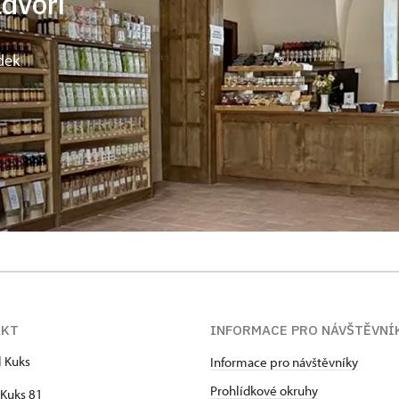
ádvoří
dek
AKT
INFORMACE PRO NÁVŠTĚVNÍ
l Kuks
Informace pro návštěvníky
Prohlídkové okruhy
Kuks 81