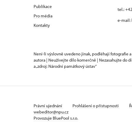
Publikace
tel.: +
Pro média
e-mail:
Kontakty
Není-li výslovně uvedeno jinak, podléhají fotografie a
autora | Neužívejte dílo komerčně | Nezasahujte do dí
a „zdroj: Národní památkový ústav“
Právní ujednání
Prohlášení o přístupnosti
Ř
webeditor@npu.cz
Provozuje BluePool s.r.o.