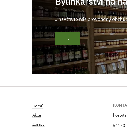
Bylinkářství na n
...navštivte náš provoněný obchů
→
KONT
Domů
Akce
hospitá
Zprávy
544 43 