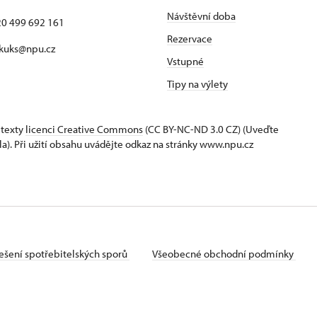
Návštěvní doba
420 499 692 161
Rezervace
 kuks@npu.cz
Vstupné
Tipy na výlety
 texty
licenci Creative Commons
(CC BY-NC-ND 3.0 CZ) (Uveďte
la). Při užití obsahu uvádějte odkaz na stránky www.npu.cz
ešení spotřebitelských sporů
Všeobecné obchodní podmínky