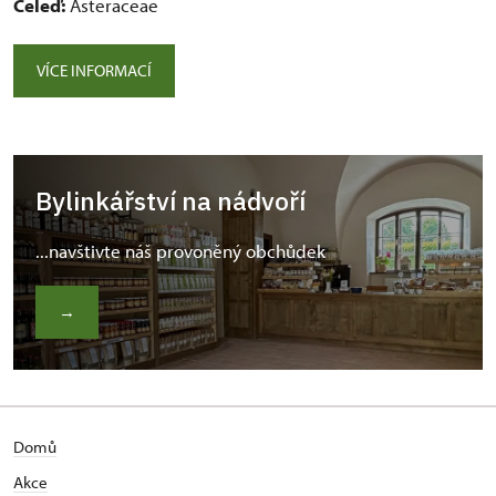
Čeleď:
Asteraceae
VÍCE INFORMACÍ
Bylinkářství na nádvoří
...navštivte náš provoněný obchůdek
→
Domů
Akce