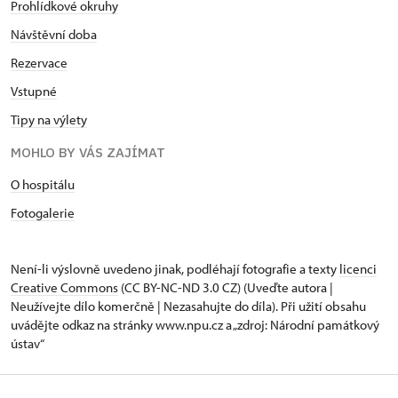
Prohlídkové okruhy
Návštěvní doba
Rezervace
Vstupné
Tipy na výlety
MOHLO BY VÁS ZAJÍMAT
O hospitálu
Fotogalerie
Není-li výslovně uvedeno jinak, podléhají fotografie a texty
licenci
Creative Commons
(CC BY-NC-ND 3.0 CZ) (Uveďte autora |
Neužívejte dílo komerčně | Nezasahujte do díla). Při užití obsahu
uvádějte odkaz na stránky www.npu.cz a „zdroj: Národní památkový
ústav“