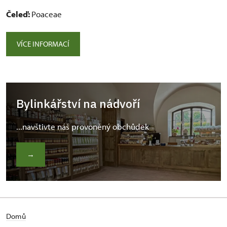
Čeleď:
Poaceae
VÍCE INFORMACÍ
Bylinkářství na nádvoří
...navštivte náš provoněný obchůdek
→
Domů