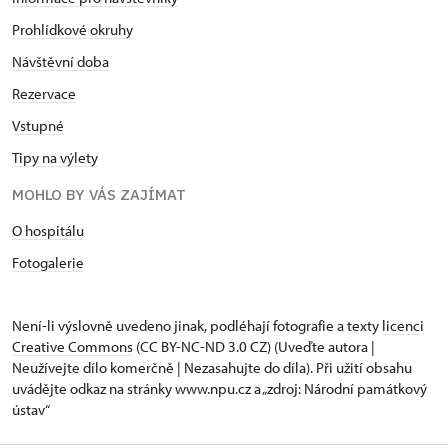
Prohlídkové okruhy
Návštěvní doba
Rezervace
Vstupné
Tipy na výlety
MOHLO BY VÁS ZAJÍMAT
O hospitálu
Fotogalerie
Není-li výslovně uvedeno jinak, podléhají fotografie a texty
licenci
Creative Commons
(CC BY-NC-ND 3.0 CZ) (Uveďte autora |
Neužívejte dílo komerčně | Nezasahujte do díla). Při užití obsahu
uvádějte odkaz na stránky www.npu.cz a „zdroj: Národní památkový
ústav“