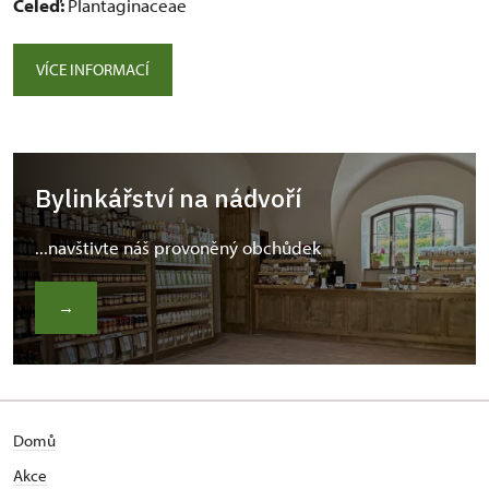
Čeleď:
Plantaginaceae
VÍCE INFORMACÍ
Bylinkářství na nádvoří
...navštivte náš provoněný obchůdek
→
Domů
Akce