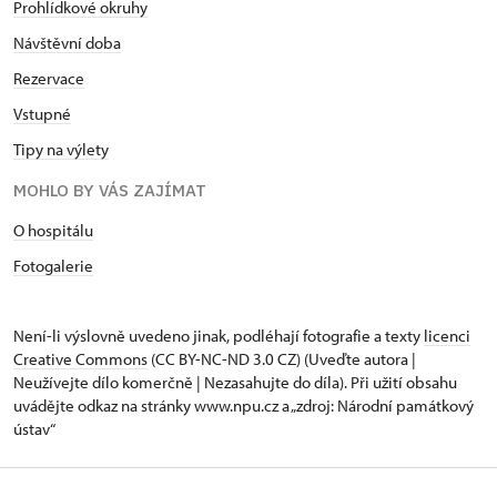
Prohlídkové okruhy
Návštěvní doba
Rezervace
Vstupné
Tipy na výlety
MOHLO BY VÁS ZAJÍMAT
O hospitálu
Fotogalerie
Není-li výslovně uvedeno jinak, podléhají fotografie a texty
licenci
Creative Commons
(CC BY-NC-ND 3.0 CZ) (Uveďte autora |
Neužívejte dílo komerčně | Nezasahujte do díla). Při užití obsahu
uvádějte odkaz na stránky www.npu.cz a „zdroj: Národní památkový
ústav“