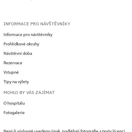
INFORMACE PRO NÁVŠTĚVNÍKY
Informace pro návštěvníky
Prohlídkové okruhy
Návštěvní doba
Rezervace
Vstupné
Tipy na výlety
MOHLO BY VÁS ZAJÍMAT
O hospitálu
Fotogalerie
Není-li výslovně uvedeno jinak, podléhají fotografie a texty
licenci