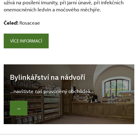
užívá na posílení imunity, při jarní únavě, při infekčních
onemocněních ledvin a močového měchýře.
Čeleď:
Rosaceae
VÍCE INFORMACÍ
Bylinkářství na nádvoří
...navštivte náš provoněný obchůdek
→