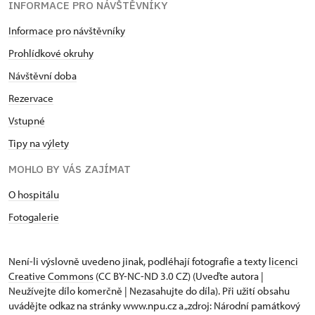
INFORMACE PRO NÁVŠTĚVNÍKY
Informace pro návštěvníky
Prohlídkové okruhy
Návštěvní doba
Rezervace
Vstupné
Tipy na výlety
MOHLO BY VÁS ZAJÍMAT
O hospitálu
Fotogalerie
Není-li výslovně uvedeno jinak, podléhají fotografie a texty
licenci
Creative Commons
(CC BY-NC-ND 3.0 CZ) (Uveďte autora |
Neužívejte dílo komerčně | Nezasahujte do díla). Při užití obsahu
uvádějte odkaz na stránky www.npu.cz a „zdroj: Národní památkový