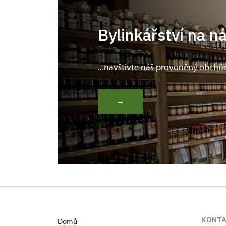
Bylinkářství na n
...navštivte náš provoněný obchů
→
KONT
Domů