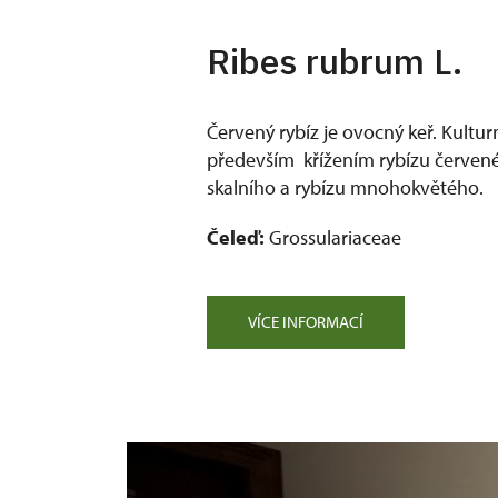
Ribes rubrum L.
Červený rybíz je ovocný keř. Kultur
především křížením rybízu červené
skalního a rybízu mnohokvětého.
Čeleď:
Grossulariaceae
VÍCE INFORMACÍ