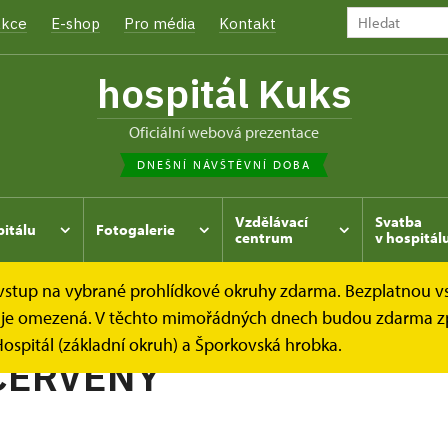
kce
E-shop
Pro média
Kontakt
hospitál Kuks
oficiální webová prezentace
DNEŠNÍ NÁVŠTĚVNÍ DOBA
Vzdělávací
Svatba
pitálu
Fotogalerie
centrum
v hospitál
e vstup na vybrané prohlídkové okruhy zdarma. Bezplatnou v
hrada
Kukský herbář - aneb co u nás roste...
RYBÍZ ČER
dek je omezená. V těchto mimořádných dnech budou zdarma z
ospitál (základní okruh) a Šporkovská hrobka.
ČERVENÝ