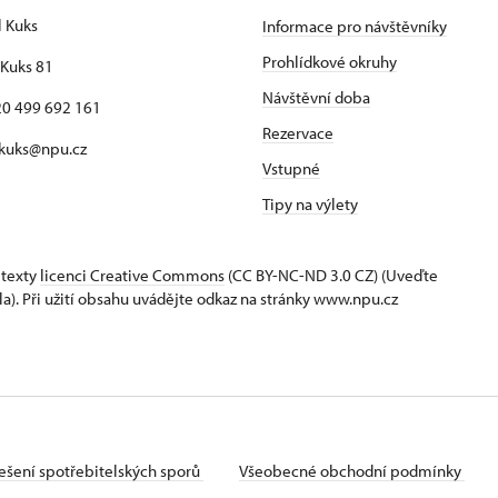
l Kuks
Informace pro návštěvníky
Prohlídkové okruhy
Kuks 81
Návštěvní doba
420 499 692 161
Rezervace
 kuks@npu.cz
Vstupné
Tipy na výlety
 texty
licenci Creative Commons
(CC BY-NC-ND 3.0 CZ) (Uveďte
la). Při užití obsahu uvádějte odkaz na stránky www.npu.cz
ešení spotřebitelských sporů
Všeobecné obchodní podmínky