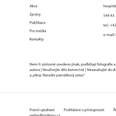
Akce
hospitá
Zprávy
544 43 
Publikace
tel.: +
Pro média
e-mail:
Kontakty
Není-li výslovně uvedeno jinak, podléhají fotografie a
autora | Neužívejte dílo komerčně | Nezasahujte do dí
a „zdroj: Národní památkový ústav“
Právní ujednání
Prohlášení o přístupnosti
Ř
webeditor@npu.cz