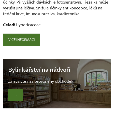
účinky. Při vyšších dávkách je fotosenzitivní. Třezalka může
vyrušit jiná léčiva. Snižuje účinky antikoncepce, léků na
ředění krve, imunosupresiva, kardiotonika.
Čeleď:
Hypericaceae
VÍCE INFORMACÍ
Bylinkářství na nádvoří
...navšivte náš provoněný obchůdek
→