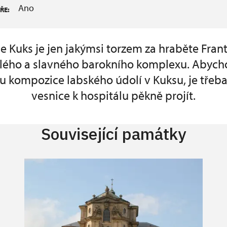
Ano
ŘE:
e Kuks je jen jakýmsi torzem za hraběte Fran
klého a slavného barokního komplexu. Abych
u kompozice labského údolí v Kuksu, je třeba
vesnice k hospitálu pěkně projít.
Související památky