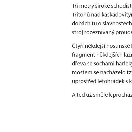
Tři metry široké schodiš
Tritonů nad kaskádovitý
dobách tu o slavnostech
stroj rozeznívaný proud
Čtyři někdejší hostinsk
fragment někdejších lázn
dřeva se sochami harlek
mostem se nacházelo tzv.
uprostřed letohrádek s k
A teď už směle k procház