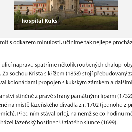
hospitál Kuks
ámit s odkazem minulosti, učiníme tak nejlépe prochá
ulicí napravo spatříme několik roubených chalup, oby
. Za sochou Krista s křížem (1858) stojí přebudovaný
býval kolonádami propojen s kukským zámkem a dalším
anství stíněné z pravé strany památnými lipami (1732
né na místě lázeňského divadla z r. 1702 (jednoho z p
mích). Před ním stával orloj, na němž se co hodinu měn
ázel lázeňský hostinec U zlatého slunce (1699).