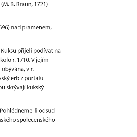
M. B. Braun, 1721)
(1696) nad pramenem,
 Kuksu přijeli podívat na
lo r. 1710. V jejím
 obývána, v r.
vský erb z portálu
u skrývají kukský
. Pohlédneme-li odsud
eňského společenského