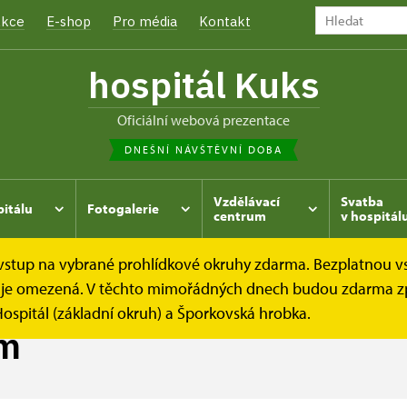
kce
E-shop
Pro média
Kontakt
hospitál Kuks
oficiální webová prezentace
DNEŠNÍ NÁVŠTĚVNÍ DOBA
Vzdělávací
Svatba
pitálu
Fotogalerie
centrum
v hospitál
e vstup na vybrané prohlídkové okruhy zdarma. Bezplatnou v
 Kuksem
dek je omezená. V těchto mimořádných dnech budou zdarma z
ospitál (základní okruh) a Šporkovská hrobka.
em