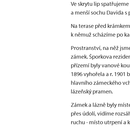
Ve skrytu lip spatřujem
a menší sochu Davida s p
Na terase před krámkem 
k němuž scházíme po ka
Prostranství, na něž jsme
zámek. Šporkova reziden
přízemí byly vanové koupe
1896 vyhořela a r. 1901 
hlavního zámeckého vcho
lázeňský pramen.
Zámek a lázně byly míst
přes údolí, vidíme rozs
ruchu - místo utrpení a k