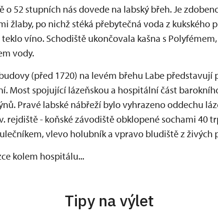
tě o 52 stupních nás dovede na labský břeh. Je zdoben
mi žlaby, po nichž stéká přebytečná voda z kukského
 teklo víno. Schodiště ukončovala kašna s Polyfémem, 
em vody.
é budovy (před 1720) na levém břehu Labe představují 
í. Most spojující lázeňskou a hospitální část barokního
ýnů. Pravé labské nábřeží bylo vyhrazeno oddechu láz
 rejdiště - koňské závodiště obklopené sochami 40 trp
ulečníkem, vlevo holubník a vpravo bludiště z živých 
ce kolem hospitálu...
Tipy na výlet