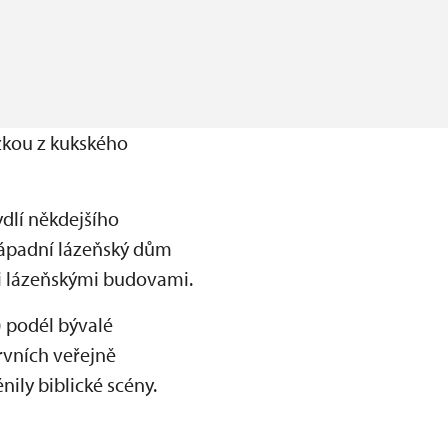
zkou z kukského
dlí někdejšího
 západní lázeňský dům
i lázeňskými budovami.
) podél bývalé
rvních veřejně
ily biblické scény.