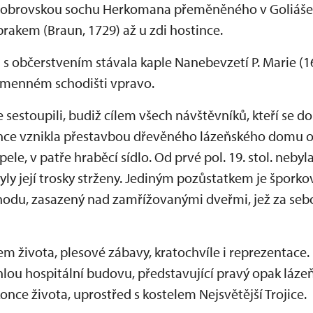
e obrovskou sochu Herkomana přeměněného v Goliáše (
rakem (Braun, 1729) až u zdi hostince.
s občerstvením stávala kaple Nanebevzetí P. Marie 
menném schodišti vpravo.
 sestoupili, budiž cílem všech návštěvníků, kteří se do
ce vznikla přestavbou dřevěného lázeňského domu oko
le, v patře hraběcí sídlo. Od prvé pol. 19. stol. nebyla
byly její trosky strženy. Jediným pozůstatkem je šporko
du, zasazený nad zamřížovanými dveřmi, jež za sebo
em života, plesové zábavy, kratochvíle i reprezentace
áhlou hospitální budovu, představující pravý opak láz
once života, uprostřed s kostelem Nejsvětější Trojice.