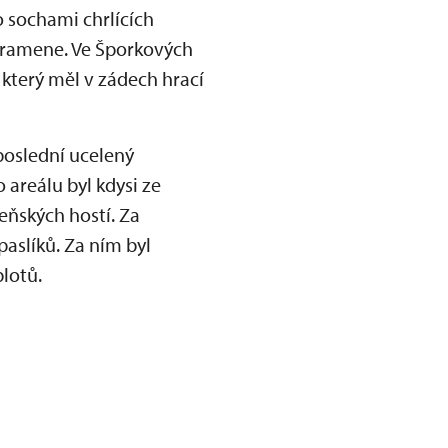
o sochami chrlících
 pramene. Ve Šporkových
který měl v zádech hrací
poslední ucelený
 areálu byl kdysi ze
eňských hostí. Za
aslíků. Za ním byl
plotů.