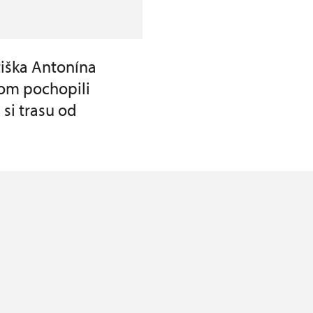
tiška Antonína
om pochopili
 si trasu od