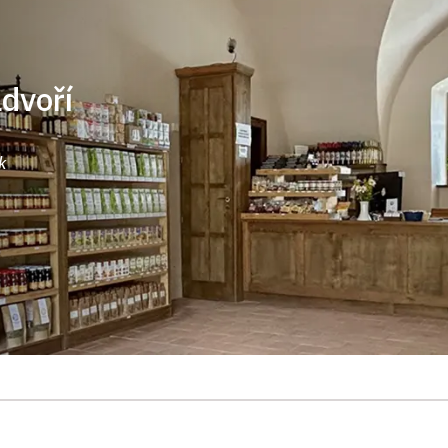
ádvoří
k