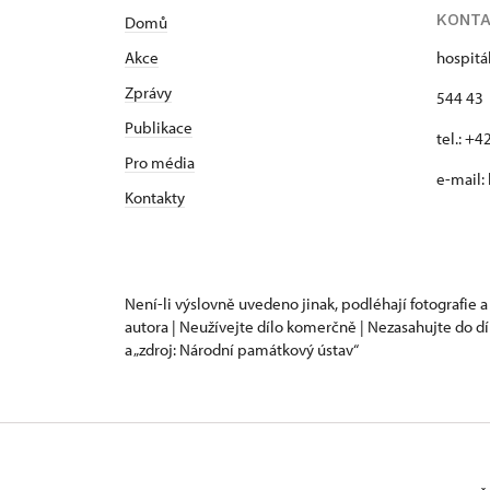
KONT
Domů
Akce
hospitá
Zprávy
544 43 
Publikace
tel.: +
Pro média
e-mail:
Kontakty
Není-li výslovně uvedeno jinak, podléhají fotografie a
autora | Neužívejte dílo komerčně | Nezasahujte do dí
a „zdroj: Národní památkový ústav“