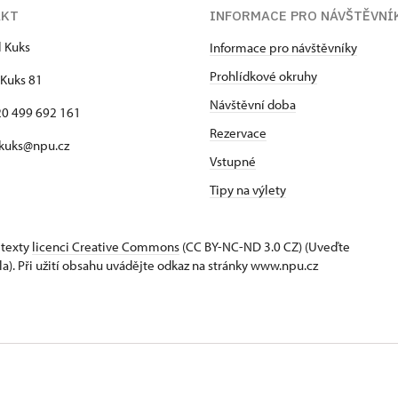
AKT
INFORMACE PRO NÁVŠTĚVNÍ
l Kuks
Informace pro návštěvníky
Prohlídkové okruhy
Kuks 81
Návštěvní doba
420 499 692 161
Rezervace
 kuks@npu.cz
Vstupné
Tipy na výlety
 texty
licenci Creative Commons
(CC BY-NC-ND 3.0 CZ) (Uveďte
la). Při užití obsahu uvádějte odkaz na stránky www.npu.cz