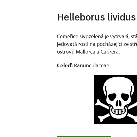
Helleborus lividus
Čemeřice sivozelená je vytrvalá, st
jedovatá rostlina pocházející ze s
ostrovů Mallorca a Cabrera.
Čeleď:
Ranunculaceae