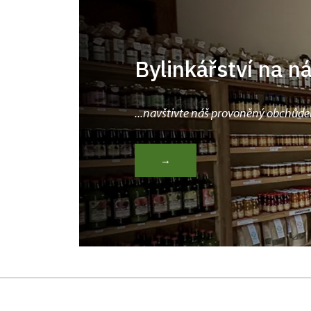
Bylinkářství na n
...navštivte náš provoněný obchůde
→