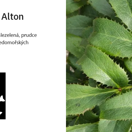
 Alton
álezelená, prudce
tředomořských