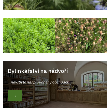
Bylinkářství na nádvoří
...navštivte náš provoněný obchůdek
→