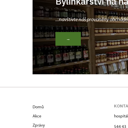
Bylinkářství na n
...navštivte náš provoněný obchůde
→
KONT
Domů
Akce
hospitá
Zprávy
544 43 