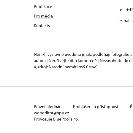
Publikace
tel.: +
Pro média
e-mail:
Kontakty
Není-li výslovně uvedeno jinak, podléhají fotografie a
autora | Neužívejte dílo komerčně | Nezasahujte do dí
a „zdroj: Národní památkový ústav“
Právní ujednání
Prohlášení o přístupnosti
Ř
webeditor@npu.cz
Provozuje BluePool s.r.o.