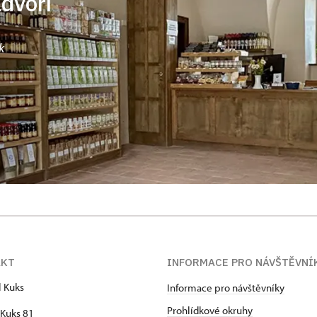
ádvoří
k
AKT
INFORMACE PRO NÁVŠTĚVNÍ
l Kuks
Informace pro návštěvníky
Prohlídkové okruhy
Kuks 81