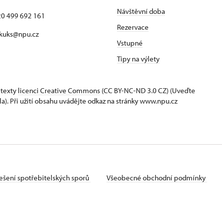
Návštěvní doba
420 499 692 161
Rezervace
 kuks@npu.cz
Vstupné
Tipy na výlety
 texty
licenci Creative Commons
(CC BY-NC-ND 3.0 CZ) (Uveďte
la). Při užití obsahu uvádějte odkaz na stránky www.npu.cz
ešení spotřebitelských sporů
Všeobecné obchodní podmínky