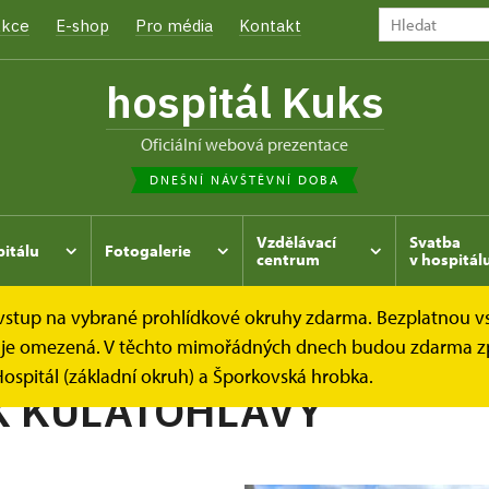
kce
E-shop
Pro média
Kontakt
hospitál Kuks
oficiální webová prezentace
DNEŠNÍ NÁVŠTĚVNÍ DOBA
Vzdělávací
Svatba
pitálu
Fotogalerie
centrum
v hospitál
e vstup na vybrané prohlídkové okruhy zdarma. Bezplatnou v
hrada
Kukský herbář - aneb co u nás roste...
ČESNEK K
dek je omezená. V těchto mimořádných dnech budou zdarma z
ospitál (základní okruh) a Šporkovská hrobka.
K KULATOHLAVÝ