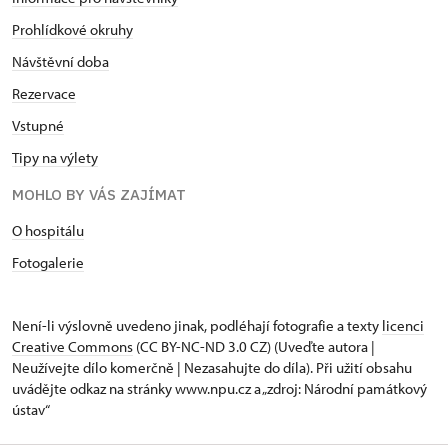
Prohlídkové okruhy
Návštěvní doba
Rezervace
Vstupné
Tipy na výlety
MOHLO BY VÁS ZAJÍMAT
O hospitálu
Fotogalerie
Není-li výslovně uvedeno jinak, podléhají fotografie a texty
licenci
Creative Commons
(CC BY-NC-ND 3.0 CZ) (Uveďte autora |
Neužívejte dílo komerčně | Nezasahujte do díla). Při užití obsahu
uvádějte odkaz na stránky www.npu.cz a „zdroj: Národní památkový
ústav“