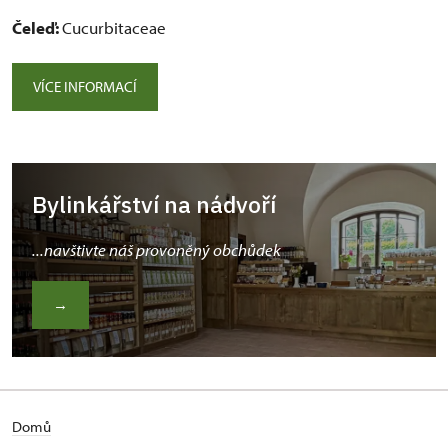
Čeleď:
Cucurbitaceae
VÍCE INFORMACÍ
Bylinkářství na nádvoří
...navštivte náš provoněný obchůdek
→
Domů