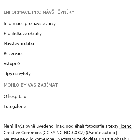
INFORMACE PRO NÁVŠTĚVNÍKY
Informace pro návštěvníky
Prohlídkové okruhy
Návštěvní doba
Rezervace
Vstupné
Tipy na výlety
MOHLO BY VÁS ZAJÍMAT
O hospitálu
Fotogalerie
Není-li výslovně uvedeno jinak, podléhají fotografie a texty
licenci
Creative Commons
(CC BY-NC-ND 3.0 CZ) (Uveďte autora |
Neužívejte dílo komerčně | Nezasahujte do díla). Při užití obsahu