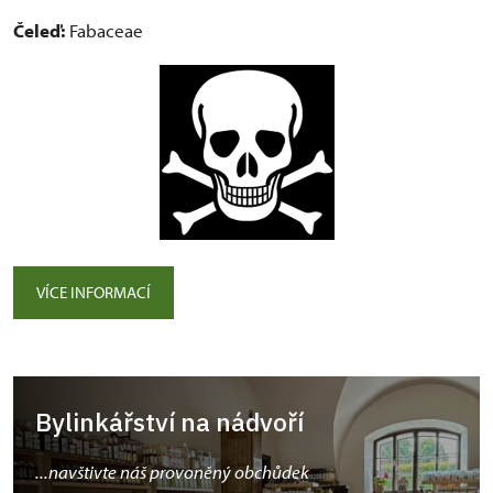
Čeleď:
Fabaceae
VÍCE INFORMACÍ
Bylinkářství na nádvoří
...navštivte náš provoněný obchůdek