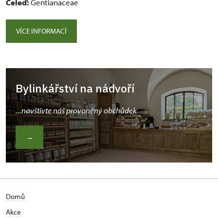
Čeleď:
Gentianaceae
VÍCE INFORMACÍ
Bylinkářství na nádvoří
...navštivte náš provoněný obchůdek
→
Domů
Akce