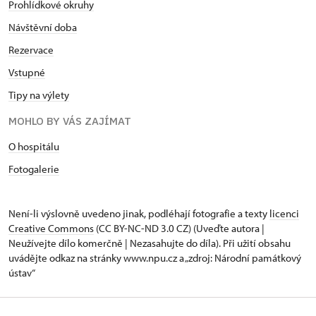
Prohlídkové okruhy
Návštěvní doba
Rezervace
Vstupné
Tipy na výlety
MOHLO BY VÁS ZAJÍMAT
O hospitálu
Fotogalerie
Není-li výslovně uvedeno jinak, podléhají fotografie a texty
licenci
Creative Commons
(CC BY-NC-ND 3.0 CZ) (Uveďte autora |
Neužívejte dílo komerčně | Nezasahujte do díla). Při užití obsahu
uvádějte odkaz na stránky www.npu.cz a „zdroj: Národní památkový
ústav“