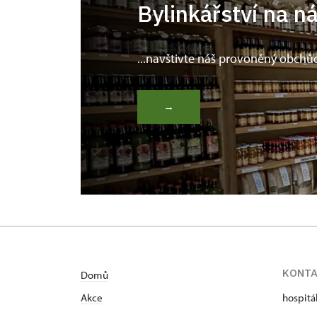
Bylinkářství na n
...navštivte náš provoněný obchů
→
KONT
Domů
Akce
hospitá