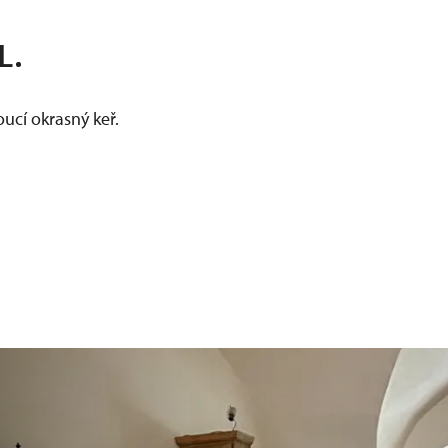
L.
oucí okrasný keř.