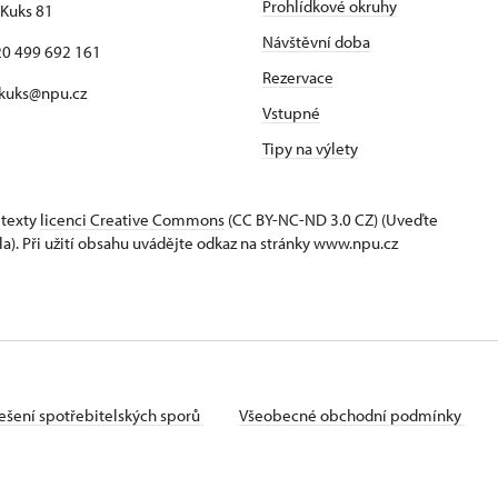
Prohlídkové okruhy
Kuks 81
Návštěvní doba
420 499 692 161
Rezervace
 kuks@npu.cz
Vstupné
Tipy na výlety
 texty
licenci Creative Commons
(CC BY-NC-ND 3.0 CZ) (Uveďte
la). Při užití obsahu uvádějte odkaz na stránky www.npu.cz
ešení spotřebitelských sporů
Všeobecné obchodní podmínky