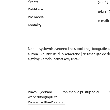
Zprávy
544 43 
Publikace
tel.: +
Pro média
e-mail:
Kontakty
Není-li výslovně uvedeno jinak, podléhají fotografie a
autora | Neužívejte dílo komerčně | Nezasahujte do dí
a „zdroj: Národní památkový ústav“
Právní ujednání
Prohlášení o přístupnosti
Ř
webeditor@npu.cz
Provozuje BluePool s.r.o.