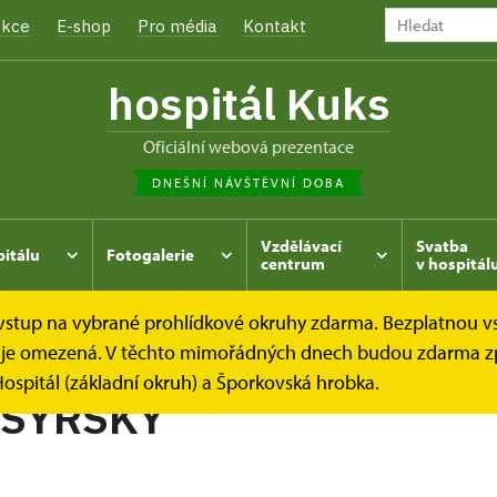
kce
E-shop
Pro média
Kontakt
hospitál Kuks
oficiální webová prezentace
DNEŠNÍ NÁVŠTĚVNÍ DOBA
Vzdělávací
Svatba
pitálu
Fotogalerie
centrum
v hospitál
e vstup na vybrané prohlídkové okruhy zdarma. Bezplatnou v
hrada
Kukský herbář - aneb co u nás roste...
IBIŠEK SY
dek je omezená. V těchto mimořádných dnech budou zdarma z
ospitál (základní okruh) a Šporkovská hrobka.
 SYRSKÝ