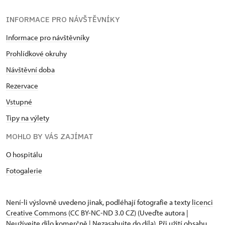
INFORMACE PRO NÁVŠTĚVNÍKY
Informace pro návštěvníky
Prohlídkové okruhy
Návštěvní doba
Rezervace
Vstupné
Tipy na výlety
MOHLO BY VÁS ZAJÍMAT
O hospitálu
Fotogalerie
Není-li výslovně uvedeno jinak, podléhají fotografie a texty
licenci
Creative Commons
(CC BY-NC-ND 3.0 CZ) (Uveďte autora |
Neužívejte dílo komerčně | Nezasahujte do díla). Při užití obsahu