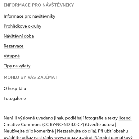
INFORMACE PRO NÁVŠTĚVNÍKY
Informace pro návštěvníky
Prohlídkové okruhy
Návštěvní doba
Rezervace
Vstupné
Tipy na výlety
MOHLO BY VÁS ZAJÍMAT
O hospitálu
Fotogalerie
Není-li výslovně uvedeno jinak, podléhají fotografie a texty
licenci
Creative Commons
(CC BY-NC-ND 3.0 CZ) (Uveďte autora |
Neužívejte dílo komerčně | Nezasahujte do díla). Při užití obsahu
uvádějte odkaz na stránky www.npu.cz a „zdroj: Národní památkový