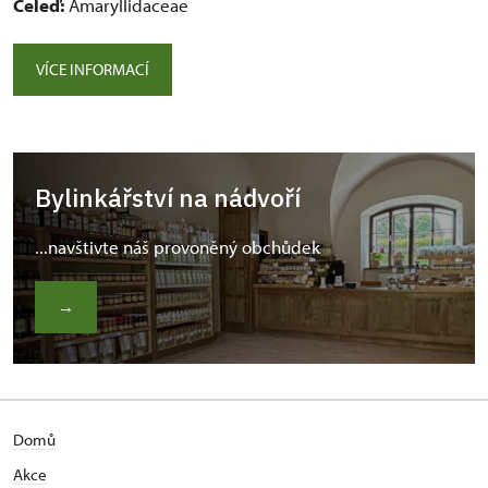
Čeleď:
Amaryllidaceae
VÍCE INFORMACÍ
Bylinkářství na nádvoří
...navštivte náš provoněný obchůdek
→
Domů
Akce