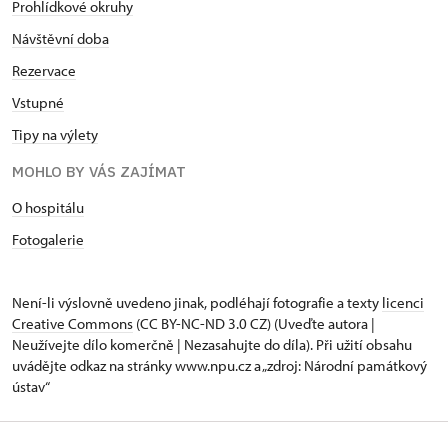
Prohlídkové okruhy
Návštěvní doba
Rezervace
Vstupné
Tipy na výlety
MOHLO BY VÁS ZAJÍMAT
O hospitálu
Fotogalerie
Není-li výslovně uvedeno jinak, podléhají fotografie a texty
licenci
Creative Commons
(CC BY-NC-ND 3.0 CZ) (Uveďte autora |
Neužívejte dílo komerčně | Nezasahujte do díla). Při užití obsahu
uvádějte odkaz na stránky www.npu.cz a „zdroj: Národní památkový
ústav“