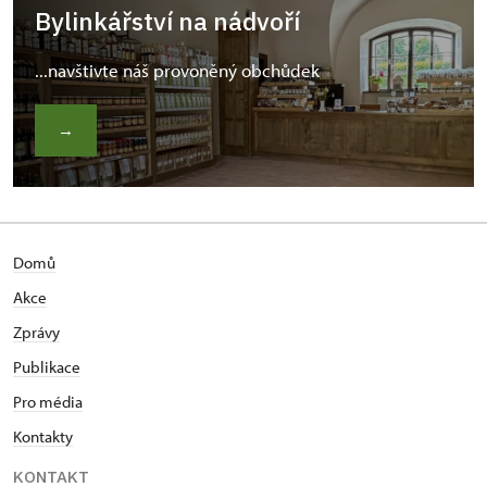
Bylinkářství na nádvoří
...navštivte náš provoněný obchůdek
→
Domů
Akce
Zprávy
Publikace
Pro média
Kontakty
KONTAKT