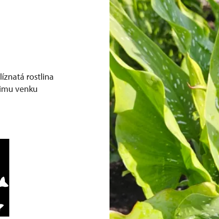
íznatá rostlina
 zimu venku