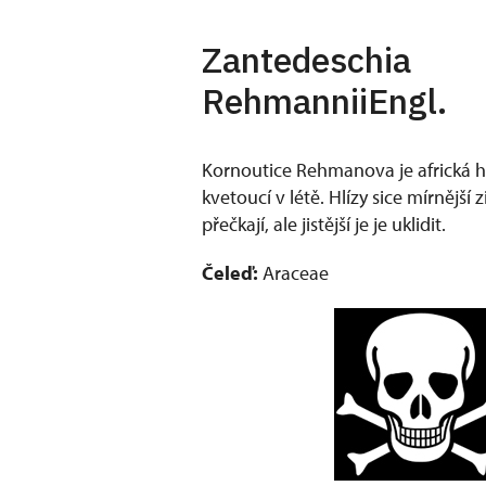
Zantedeschia
RehmanniiEngl.
Kornoutice Rehmanova je africká hl
kvetoucí v létě. Hlízy sice mírnější
přečkají, ale jistější je je uklidit.
Čeleď:
Araceae