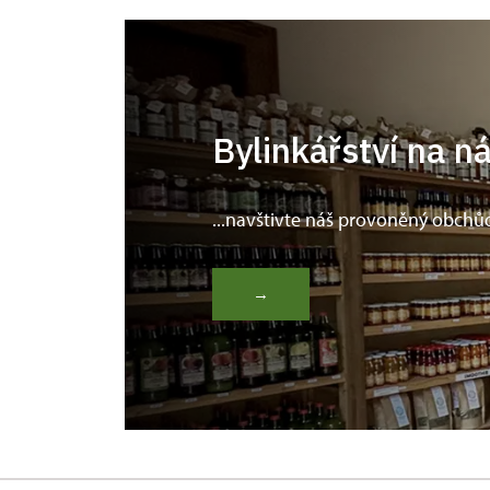
Bylinkářství na n
...navštivte náš provoněný obchů
→