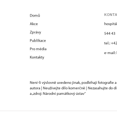
KONT
Domů
Akce
hospitá
Zprávy
544 43 
Publikace
tel.: +
Pro média
e-mail:
Kontakty
Není-li výslovně uvedeno jinak, podléhají fotografie a
autora | Neužívejte dílo komerčně | Nezasahujte do dí
a „zdroj: Národní památkový ústav“