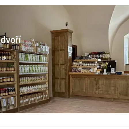
ádvoří
dek