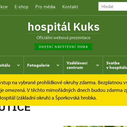
kce
E-shop
Pro média
Kontakt
hospitál Kuks
oficiální webová prezentace
DNEŠNÍ NÁVŠTĚVNÍ DOBA
Vzdělávací
Svatba
pitálu
Fotogalerie
centrum
v hospitál
e vstup na vybrané prohlídkové okruhy zdarma. Bezplatnou v
hrada
Kukský herbář - aneb co u nás roste...
KORNOUTI
dek je omezená. V těchto mimořádných dnech budou zdarma z
ospitál (základní okruh) a Šporkovská hrobka.
UTICE