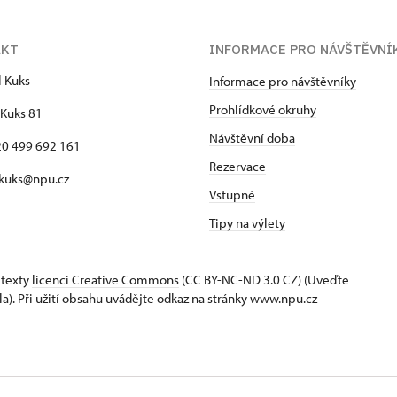
AKT
INFORMACE PRO NÁVŠTĚVNÍ
l Kuks
Informace pro návštěvníky
Prohlídkové okruhy
Kuks 81
Návštěvní doba
420 499 692 161
Rezervace
 kuks@npu.cz
Vstupné
Tipy na výlety
 texty
licenci Creative Commons
(CC BY-NC-ND 3.0 CZ) (Uveďte
la). Při užití obsahu uvádějte odkaz na stránky www.npu.cz