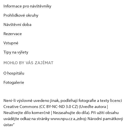
Informace pro návštěvníky
Prohlídkové okruhy
Návštěvní doba
Rezervace
Vstupné
Tipy na výlety
MOHLO BY VÁS ZAJÍMAT
O hospitálu
Fotogalerie
Není-li výslovně uvedeno jinak, podléhají fotografie a texty
licenci
Creative Commons
(CC BY-NC-ND 3.0 CZ) (Uveďte autora |
Neužívejte dílo komerčně | Nezasahujte do díla). Při užití obsahu
uvádějte odkaz na stránky www.npu.cz a „zdroj: Národní památkový
ústav“