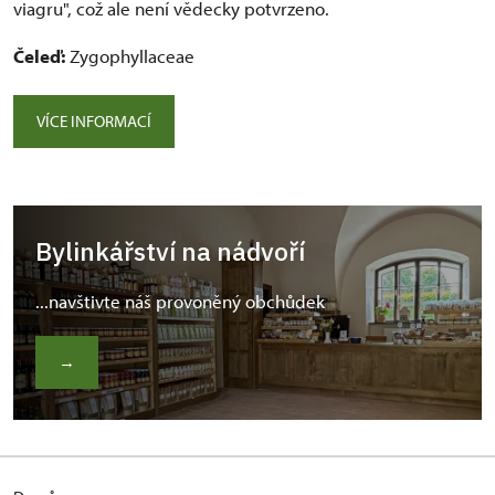
viagru", což ale není vědecky potvrzeno.
Čeleď:
Zygophyllaceae
VÍCE INFORMACÍ
Bylinkářství na nádvoří
...navštivte náš provoněný obchůdek
→