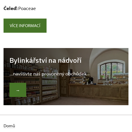
Čeleď:
Poaceae
VÍCE INFORMACÍ
Bylinkářství na nádvoří
...navštivte náš provoněný obchůdek
→
Domů