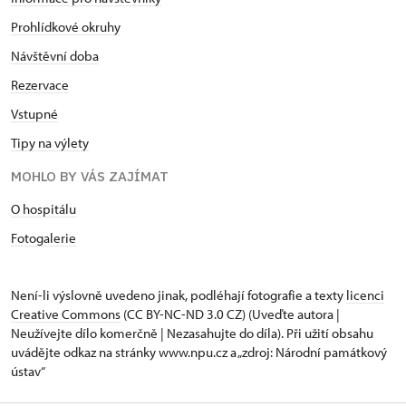
Prohlídkové okruhy
Návštěvní doba
Rezervace
Vstupné
Tipy na výlety
MOHLO BY VÁS ZAJÍMAT
O hospitálu
Fotogalerie
Není-li výslovně uvedeno jinak, podléhají fotografie a texty
licenci
Creative Commons
(CC BY-NC-ND 3.0 CZ) (Uveďte autora |
Neužívejte dílo komerčně | Nezasahujte do díla). Při užití obsahu
uvádějte odkaz na stránky www.npu.cz a „zdroj: Národní památkový
ústav“