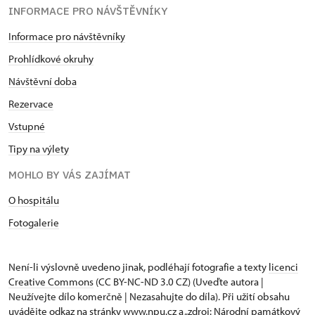
INFORMACE PRO NÁVŠTĚVNÍKY
Informace pro návštěvníky
Prohlídkové okruhy
Návštěvní doba
Rezervace
Vstupné
Tipy na výlety
MOHLO BY VÁS ZAJÍMAT
O hospitálu
Fotogalerie
Není-li výslovně uvedeno jinak, podléhají fotografie a texty
licenci
Creative Commons
(CC BY-NC-ND 3.0 CZ) (Uveďte autora |
Neužívejte dílo komerčně | Nezasahujte do díla). Při užití obsahu
uvádějte odkaz na stránky www.npu.cz a „zdroj: Národní památkový