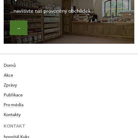
...navštivte náš provoněný obchůdek
→
Domů
Akce
Zprávy
Publikace
Pro média
Kontakty
KONTAKT
hospitál Kuks