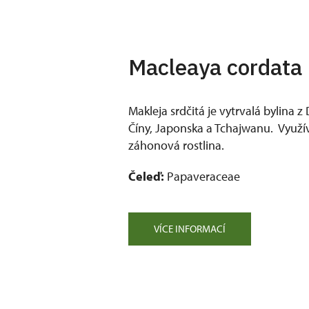
Macleaya cordata 
Makleja srdčitá je vytrvalá bylina 
Číny, Japonska a Tchajwanu. Využív
záhonová rostlina.
Čeleď:
Papaveraceae
VÍCE INFORMACÍ