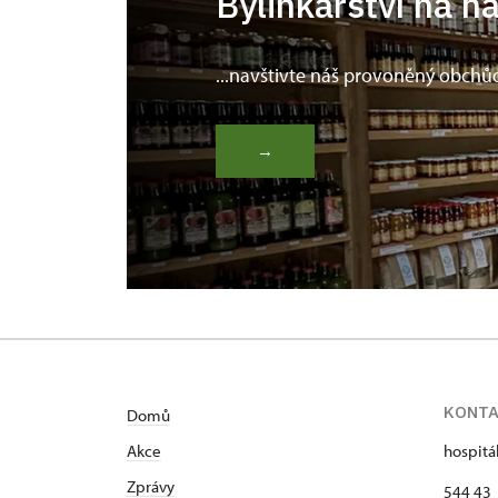
Bylinkářství na n
...navštivte náš provoněný obchů
→
KONT
Domů
Akce
hospitá
Zprávy
544 43 