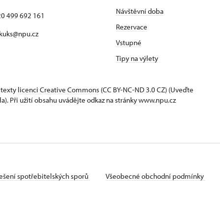
Návštěvní doba
420 499 692 161
Rezervace
 kuks@npu.cz
Vstupné
Tipy na výlety
 texty
licenci Creative Commons
(CC BY-NC-ND 3.0 CZ) (Uveďte
la). Při užití obsahu uvádějte odkaz na stránky www.npu.cz
ešení spotřebitelských sporů
Všeobecné obchodní podmínky