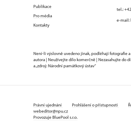
Publikace
tel.: +
Pro média
e-mail:
Kontakty
Není-li výslovně uvedeno jinak, podléhají fotografie a
autora | Neužívejte dílo komerčně | Nezasahujte do dí
a „zdroj: Národní památkový ústav“
Právní ujednání
Prohlášení o přístupnosti
Ř
webeditor@npu.cz
Provozuje BluePool s.r.o.