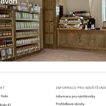
ádvoří
dek
AKT
INFORMACE PRO NÁVŠTĚVNÍ
l Kuks
Informace pro návštěvníky
Prohlídkové okruhy
Kuks 81