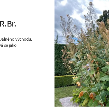
R.Br.
z Dálného východu,
á se jako