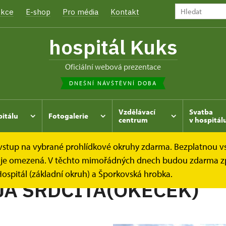
kce
E-shop
Pro média
Kontakt
hospitál Kuks
oficiální webová prezentace
DNEŠNÍ NÁVŠTĚVNÍ DOBA
Vzdělávací
Svatba
pitálu
Fotogalerie
centrum
v hospitál
e vstup na vybrané prohlídkové okruhy zdarma. Bezplatnou v
hrada
Kukský herbář - aneb co u nás roste...
MAKLEJA S
dek je omezená. V těchto mimořádných dnech budou zdarma z
ospitál (základní okruh) a Šporkovská hrobka.
A SRDČITÁ(OKECEK)