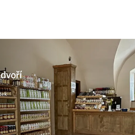
ádvoří
dek