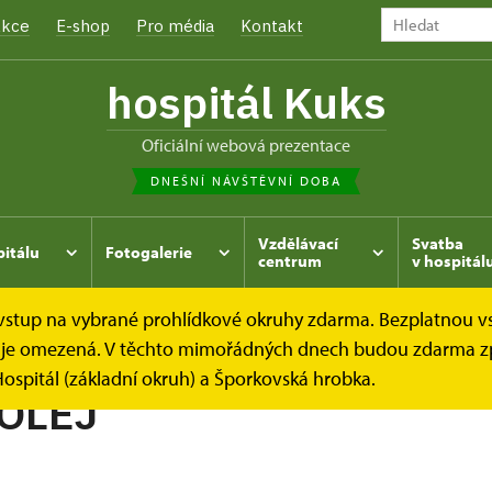
kce
E-shop
Pro média
Kontakt
hospitál Kuks
oficiální webová prezentace
DNEŠNÍ NÁVŠTĚVNÍ DOBA
Vzdělávací
Svatba
pitálu
Fotogalerie
centrum
v hospitál
e vstup na vybrané prohlídkové okruhy zdarma. Bezplatnou v
hrada
Kukský herbář - aneb co u nás roste...
MÁTA POL
dek je omezená. V těchto mimořádných dnech budou zdarma z
ospitál (základní okruh) a Šporkovská hrobka.
OLEJ