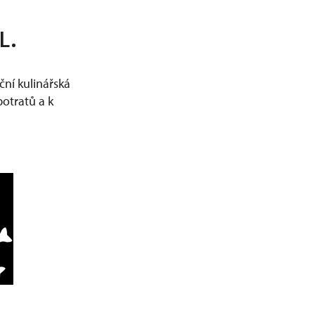
L.
iční kulinářská
potratů a k