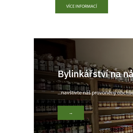
VÍCE INFORMACÍ
Bylinkářství na n
...navštivte náš provoněný obchů
→