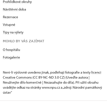
Prohlídkové okruhy
Návštěvní doba
Rezervace
Vstupné
Tipy na výlety
MOHLO BY VÁS ZAJÍMAT
O hospitálu
Fotogalerie
Není-li výslovně uvedeno jinak, podléhají fotografie a texty
licenci
Creative Commons
(CC BY-NC-ND 3.0 CZ) (Uveďte autora |
Neužívejte dílo komerčně | Nezasahujte do díla). Při užití obsahu
uvádějte odkaz na stránky www.npu.cz a „zdroj: Národní památkový
ústav“