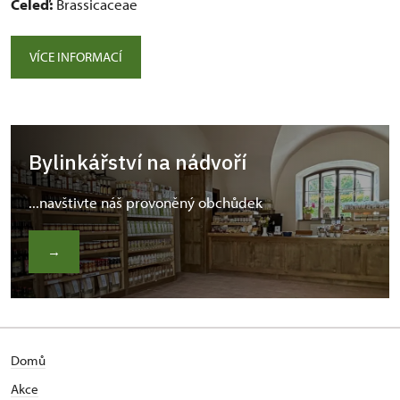
Čeleď:
Brassicaceae
VÍCE INFORMACÍ
Bylinkářství na nádvoří
...navštivte náš provoněný obchůdek
→
Domů
Akce