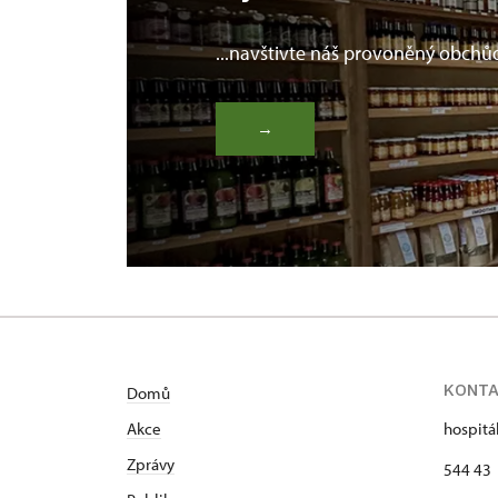
...navštivte náš provoněný obchů
→
KONT
Domů
Akce
hospitá
Zprávy
544 43 