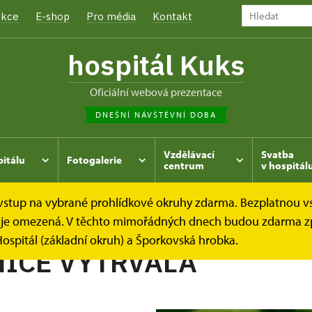
kce
E-shop
Pro média
Kontakt
hospitál Kuks
oficiální webová prezentace
DNEŠNÍ NÁVŠTĚVNÍ DOBA
Vzdělávací
Svatba
pitálu
Fotogalerie
centrum
v hospitál
e vstup na vybrané prohlídkové okruhy zdarma. Bezplatnou v
hrada
Kukský herbář - aneb co u nás roste...
MĚSÍČNICE
dek je omezená. V těchto mimořádných dnech budou zdarma z
ospitál (základní okruh) a Šporkovská hrobka.
ICE VYTRVALÁ